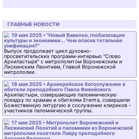
ГЛАВНЫЕ НОВОСТИ
19 мая 2025 • "Новый Вавилон, глобализация
культуры и экономики... Чем опасна тотальная
унификация?"
Выпуск продолжает цикл духовно-
просветительских программ-интервью "Слово
Архипастыря" с митрополитом Воронежским и
Лискинским Леонтием, Главой Воронежской
митрополии.
18 мая 2025 • Архиерейское богослужение в
обители преподобного Павла Фивейского
Архипастыри, совершающие паломническую
поездку по храмам и обителям Египта, совершили
Божественную литургию в сослужении клириков -
участников паломнической группы.
17 мая 2025 • Митрополит Воронежский и
Лискинский Леонтий и паломники из Воронежской
митрополии посетили Лавру преподобного
Антония Великого