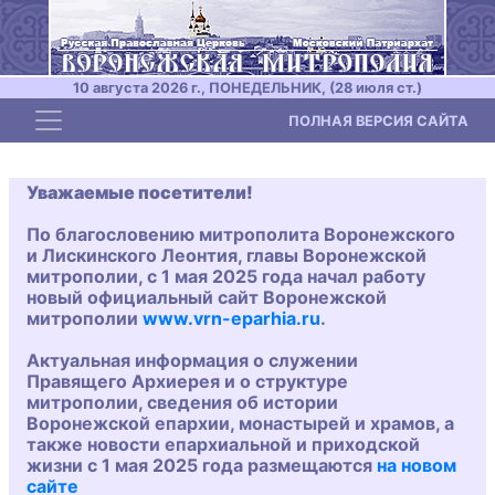
10 августа 2026 г., ПОНЕДЕЛЬНИК, (28 июля ст.)
Toggle navigation
ПОЛНАЯ ВЕРСИЯ САЙТА
Уважаемые посетители!
По благословению митрополита Воронежского
и Лискинского Леонтия, главы Воронежской
митрополии, с 1 мая 2025 года начал работу
новый официальный сайт Воронежской
митрополии
www.vrn-eparhia.ru
.
Актуальная информация о служении
Правящего Архиерея и о структуре
митрополии, сведения об истории
Воронежской епархии, монастырей и храмов, а
также новости епархиальной и приходской
жизни с 1 мая 2025 года размещаются
на новом
сайте