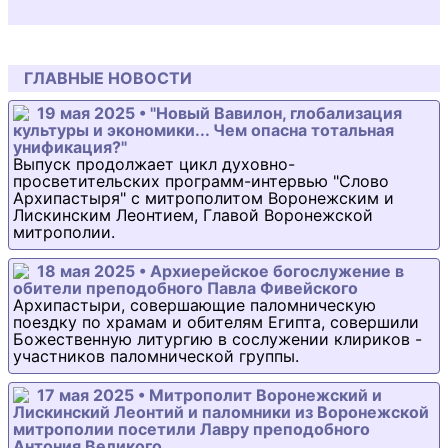
ГЛАВНЫЕ НОВОСТИ
19 мая 2025 • "Новый Вавилон, глобализация
культуры и экономики... Чем опасна тотальная
унификация?"
Выпуск продолжает цикл духовно-
просветительских программ-интервью "Слово
Архипастыря" с митрополитом Воронежским и
Лискинским Леонтием, Главой Воронежской
митрополии.
18 мая 2025 • Архиерейское богослужение в
обители преподобного Павла Фивейского
Архипастыри, совершающие паломническую
поездку по храмам и обителям Египта, совершили
Божественную литургию в сослужении клириков -
участников паломнической группы.
17 мая 2025 • Митрополит Воронежский и
Лискинский Леонтий и паломники из Воронежской
митрополии посетили Лавру преподобного
Антония Великого