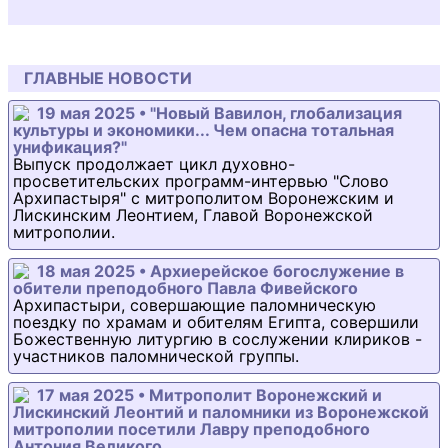
ГЛАВНЫЕ НОВОСТИ
19 мая 2025 • "Новый Вавилон, глобализация
культуры и экономики... Чем опасна тотальная
унификация?"
Выпуск продолжает цикл духовно-
просветительских программ-интервью "Слово
Архипастыря" с митрополитом Воронежским и
Лискинским Леонтием, Главой Воронежской
митрополии.
18 мая 2025 • Архиерейское богослужение в
обители преподобного Павла Фивейского
Архипастыри, совершающие паломническую
поездку по храмам и обителям Египта, совершили
Божественную литургию в сослужении клириков -
участников паломнической группы.
17 мая 2025 • Митрополит Воронежский и
Лискинский Леонтий и паломники из Воронежской
митрополии посетили Лавру преподобного
Антония Великого