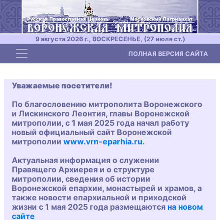
9 августа 2026 г., ВОСКРЕСЕНЬЕ, (27 июля ст.)
Toggle navigation
ПОЛНАЯ ВЕРСИЯ САЙТА
Уважаемые посетители!
По благословению митрополита Воронежского
и Лискинского Леонтия, главы Воронежской
митрополии, с 1 мая 2025 года начал работу
новый официальный сайт Воронежской
митрополии
www.vrn-eparhia.ru
.
Актуальная информация о служении
Правящего Архиерея и о структуре
митрополии, сведения об истории
Воронежской епархии, монастырей и храмов, а
также новости епархиальной и приходской
жизни с 1 мая 2025 года размещаются
на новом
сайте