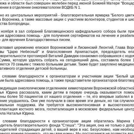
ежа и области был совершен молебен перед иконой Божией Матери "Всецар
чении в отделении онкогематологии ВОДКБ N 1.
но из центральных мероприятий - благотворительная ярмарка "Белого цветк
а Воронежа, а также массовые акции с участием волонтеров, студентов и шко
ства Богородицы.
 ноября в зал собраний Благовещенского кафедрального собора были пр
ым адресована помощь - для получения сертификатов на лечение и реабили
 - для вручения Благодарственных писем.
зглавил церемонию епископ Воронежский и Лискинский Леонтий, Глава Вор
вы "Царю Небесный" и благословения Архипастыря, председатель епа
творительности протоиерей Виталий Давидюк ознакомил собравшихся с ходом
 Сумма, которую удалось собрать на сегодняшний день, составила более
яется 70 семьям с тяжело больными детьми. Также будет закуплено медицин
ативного отделения детской больницы.
 словами благодарности к организаторам и участникам акции "Белый цв
ым была адресована помощь, а также представители организаторов благотво
ведующая онкологическим отделением химиотерапии Воронежской областной
ья Юдина рассказала, каким детям в первую очередь оказывается помо
ены более 50 пациентов от нашего отделения – те, кто впервые заболел в 
яние ухудшилось. Они уже получали в свое время эти деньги, но так случило
иальная поддержка. Им требуется высокоинтенсивная и высокотехноло
плантация костного мозга, госпитализация в московские федеральные центры
ила Наталья Юдина.
 словами благодарности к организаторам акции обратилась Марина 
одитель благотворительного фонда "Стеша": "Эта акция, она не только о добр
родителей страдающих детей, о вашей вере в нас. Безусловно, нам необх
амного важнее понимать, что мы вам нужны. Мы постараемся не подвести вас