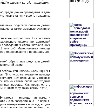
ица" о здравии детей, находящихся
а", традиционно проводимая в день
льников в канун и в день праздника
иглашены родители больных детей,
тацию, а также активные участники
онежской митрополии. После пения
рхиального отдела по церковной
 проведения "Белого цветка" в 2024
 18 млн руб. Материальная помощь
ское оборудование и препараты для
еток" обратились родители детей,
рительной акции.
 детской клинической больницы N 1
щь: "В список на оказание помощи
текущем году, плюс дети, у которых
сь, что им сейчас снова необходима
гичная помощь. Как правило, это
. В этом году таких семей пять", –
Булгакова – многодетная мама и
оте и о милосердии, она – о вере. О
одима материальная помощь, но для
, будем выздоравливать, набираться