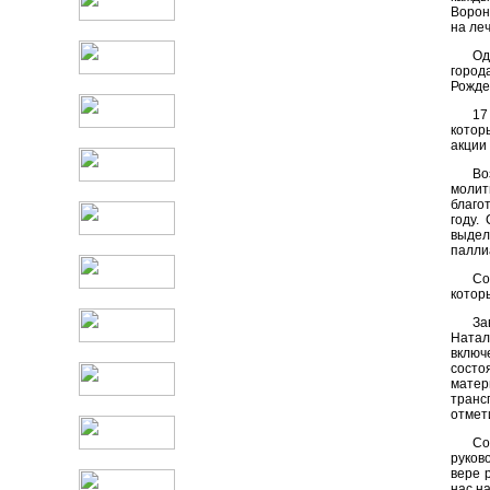
Ворон
на ле
Од
город
Рожде
17
котор
акции
Во
молит
благо
году.
выдел
палли
Со
котор
За
Натал
включ
состо
матер
транс
отмет
Со
руков
вере 
нас н