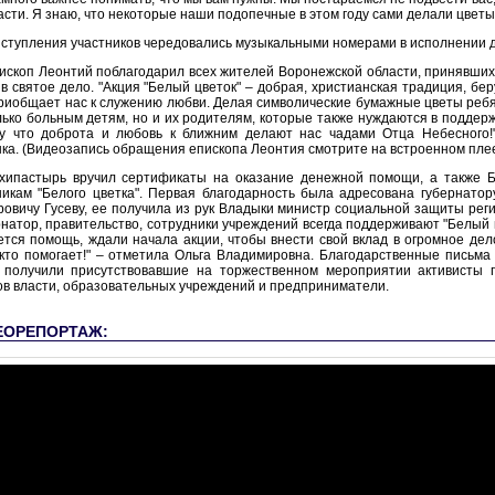
расти. Я знаю, что некоторые наши подопечные в этом году сами делали цветы
ступления участников чередовались музыкальными номерами в исполнении де
ископ Леонтий поблагодарил всех жителей Воронежской области, принявших
 в святое дело. "Акция "Белый цветок" – добрая, христианская традиция, бе
риобщает нас к служению любви. Делая символические бумажные цветы ребя
лько больным детям, но и их родителям, которые также нуждаются в поддерж
у что доброта и любовь к ближним делают нас чадами Отца Небесного!
ка. (Видеозапись обращения епископа Леонтия смотрите на встроенном плее
хипастырь вручил сертификаты на оказание денежной помощи, а также 
никам "Белого цветка". Первая благодарность была адресована губернато
ровичу Гусеву, ее получила из рук Владыки министр социальной защиты рег
рнатор, правительство, сотрудники учреждений всегда поддерживают "Белый цв
ется помощь, ждали начала акции, чтобы внести свой вклад в огромное дел
 кто помогает!" – отметила Ольга Владимировна. Благодарственные письм
 получили присутствовавшие на торжественном мероприятии активисты 
ов власти, образовательных учреждений и предприниматели.
ЕОРЕПОРТАЖ: