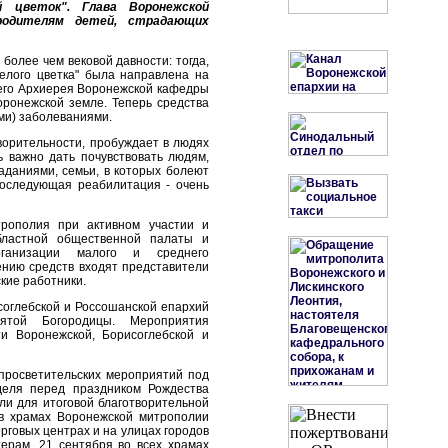
 цветок". Глава Воронежской
родителям детей, страдающих
более чем вековой давности: тогда,
елого цветка" была направлена на
ящего Архиерея Воронежской кафедры
оронежской земле. Теперь средства
ми) заболеваниями.
ворительности, пробуждает в людях
ь важно дать почувствовать людям,
аданиями, семьи, в которых болеют
последующая реабилитация - очень
трополия при активном участии и
бластной общественной палаты и
рганизации малого и среднего
нию средств входят представители
кие работники.
соглебской и Россошанской епархий
ятой Богородицы. Мероприятия
и Воронежской, Борисоглебской и
-просветительских мероприятий под
деля перед праздником Рождества
ли для итоговой благотворительной
 в храмах Воронежской митрополии
рговых центрах и на улицах городов
ерам. 21 сентября во всех храмах