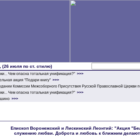
 (26 июля по ст. стилю)
ики... Чем опасна тотальная унификация?"
>>>
льная акция "Подари книгу"
>>>
едании Комиссии Межсоборного Присутствия Русской Православной Церкви п
ики... Чем опасна тотальная унификация?"
>>>
ершино
>>>
Епископ Воронежский и Лискинский Леонтий: "Акция "Бе
служению любви. Доброта и любовь к ближним делают 