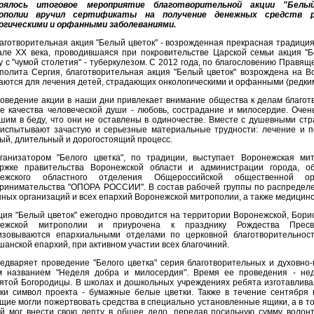
оялось итоговое мероприятие благотворительной акции "Белый
ополии вручил сертификаты на получение денежных средств 
огическими и орфанными заболеваниями.
аготворительная акция "Белый цветок" - возрожденная прекрасная традиция 
але ХХ века, проводившаяся при покровительстве Царской семьи акция "Б
у с "чумой столетия" - туберкулезом. С 2012 года, по благословению Прав
полита Сергия, благотворительная акция "Белый цветок" возрождена на В
аются для лечения детей, страдающих онкологическими и орфанными (редки
оведение акции в наши дни привлекает внимание общества к делам благот
е качества человеческой души - любовь, сострадание и милосердие. Очен
шим в беду, что они не оставлены в одиночестве. Вместе с душевными стр
 испытывают зачастую и серьезные материальные трудности: лечение и 
ый, длительный и дорогостоящий процесс.
ганизатором "Белого цветка", по традиции, выступает Воронежская ми
ржке правительства Воронежской области и администрации города, о
нежского областного отделения Общероссийской общественной о
ринимательства "ОПОРА РОССИИ". В состав рабочей группы по распределе
нных организаций и всех епархий Воронежской митрополии, а также медицинс
ция "Белый цветок" ежегодно проводится на территории Воронежской, Бори
нежской митрополии и приурочена к празднику Рождества Пресв
изовываются епархиальными отделами по церковной благотворительност
шанской епархий, при активном участии всех благочиний.
едваряет проведение "Белого цветка" серия благотворительных и духовно
 названием "Неделя добра и милосердия". Время ее проведения - не
ятой Богородицы. В школах и дошкольных учреждениях ребята изготавлива
ки символ проекта - бумажные белые цветки. Также в течение сентября
щие могли пожертвовать средства в специально установленные ящики, а в то
й мог внести свою лепту в общее дело, передав посильную сумму волонт