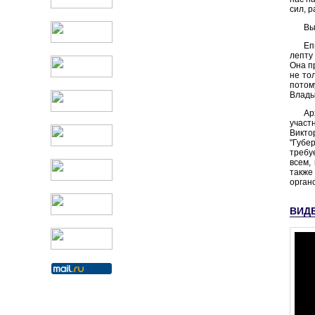
сил, 
Вы
Еп
лепту
Она п
не то
потом
Влады
Ар
участ
Викто
"Губе
требу
всем,
также
орган
ВИД