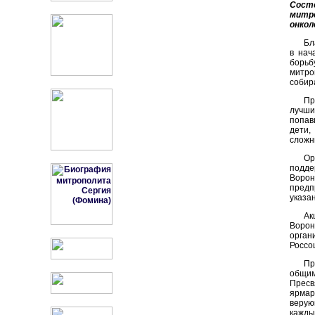
Сост
митр
онкол
Бл
в нач
борьб
митро
собир
Пр
лучши
попав
дети,
сложн
Ор
подде
Воро
предп
указа
Ак
Воро
орган
Россо
Пр
общим
Пресв
ярмар
верую
кажды