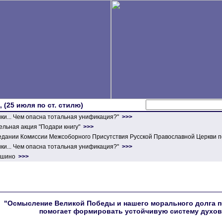
 (25 июля по ст. стилю)
ики... Чем опасна тотальная унификация?"
>>>
льная акция "Подари книгу"
>>>
едании Комиссии Межсоборного Присутствия Русской Православной Церкви п
ики... Чем опасна тотальная унификация?"
>>>
ершино
>>>
"Осмысление Великой Победы и нашего морального долга п
помогает формировать устойчивую систему духов