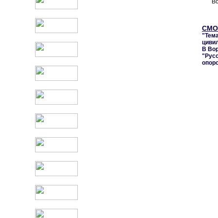
Во
СМО
"Тем
цивил
В Во
"Рус
опор