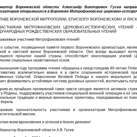
рнатор Воронежской области Александр Викторович Гусев напра
низаторам открывшихся в Воронеже Митрофановских церковно-историч
ГЛАВЕ ВОРОНЕЖСКОЙ МИТРОПОЛИИ, ЕПИСКОПУ ВОРОНЕЖСКОМУ И ЛИС
ЧАСТНИКАМ МИТРОФАНОВСКИХ ЦЕРКОВНО-ИСТОРИЧЕСКИХ ЧТЕНИЙ - 
УНАРОДНЫХ РОЖДЕСТВЕНСКИХ ОБРАЗОВАТЕЛЬНЫХ ЧТЕНИЙ
ажаемые участники Митрофановских чтений!
то событие, посвященное памяти первого Воронежского архипастыря, явля
вной и светской жизни Воронежской области. Оно всегда вызывает инте
ющееся прошлое нашей страны, способствует консолидации усилий Це
лении социальных нравственных основ.
 нынешнем году программа чтения обращена к предстоящему 80-летию Побе
тематика исключительно важна и в свете сохранения исторической пра
еменных событий. Осмысление Великой Победы и нашего морального до
ает формировать устойчивую систему духовных ценностей, воспитывать патр
ним из ярчайших проявлений таких чувств сегодня является активное стре
у Родины, поддерживать участников специальной военной операции и их сем
ональные традиции и верные жизненные ориентиры, передаваемые из поко
 беречь.
ыражаю признательность участникам и организаторам Митрофановск
етительской миссии.
лаю всем вдохновения и успехов в благих деяниях!
бернатор Воронежской области А.В. Гусев