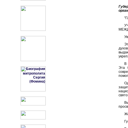
Губе
орга
"
У
МЕЖД
Ув
Э
духо
выда
укреп
В
Эта 
совр
помог
Од
защит
наци
свято
В
просв
Же
Гу