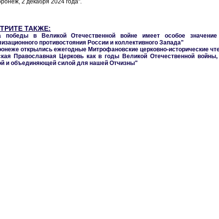
ронеж, 2 декабря 2024 года".
ТРИТЕ ТАКЖЕ:
а победы в Великой Отечественной войне имеет особое значение
изационного противостояния России и коллективного Запада"
ронеже открылись ежегодные Митрофановские церковно-исторические чт
ская Православная Церковь как в годы Великой Отечественной войны,
ой и объединяющей силой для нашей Отчизны"