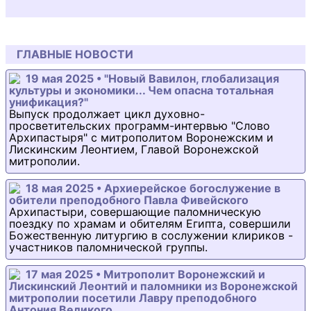
ГЛАВНЫЕ НОВОСТИ
19 мая 2025 • "Новый Вавилон, глобализация
культуры и экономики... Чем опасна тотальная
унификация?"
Выпуск продолжает цикл духовно-
просветительских программ-интервью "Слово
Архипастыря" с митрополитом Воронежским и
Лискинским Леонтием, Главой Воронежской
митрополии.
18 мая 2025 • Архиерейское богослужение в
обители преподобного Павла Фивейского
Архипастыри, совершающие паломническую
поездку по храмам и обителям Египта, совершили
Божественную литургию в сослужении клириков -
участников паломнической группы.
17 мая 2025 • Митрополит Воронежский и
Лискинский Леонтий и паломники из Воронежской
митрополии посетили Лавру преподобного
Антония Великого