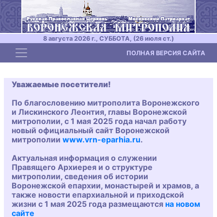
8 августа 2026 г., СУББОТА, (26 июля ст.)
Toggle navigation
ПОЛНАЯ ВЕРСИЯ САЙТА
Уважаемые посетители!
По благословению митрополита Воронежского
и Лискинского Леонтия, главы Воронежской
митрополии, с 1 мая 2025 года начал работу
новый официальный сайт Воронежской
митрополии
www.vrn-eparhia.ru
.
Актуальная информация о служении
Правящего Архиерея и о структуре
митрополии, сведения об истории
Воронежской епархии, монастырей и храмов, а
также новости епархиальной и приходской
жизни с 1 мая 2025 года размещаются
на новом
сайте