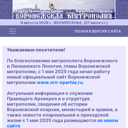
9 августа 2026 г., ВОСКРЕСЕНЬЕ, (27 июля ст.)
Toggle navigation
ПОЛНАЯ ВЕРСИЯ САЙТА
Уважаемые посетители!
По благословению митрополита Воронежского
и Лискинского Леонтия, главы Воронежской
митрополии, с 1 мая 2025 года начал работу
новый официальный сайт Воронежской
митрополии
www.vrn-eparhia.ru
.
Актуальная информация о служении
Правящего Архиерея и о структуре
митрополии, сведения об истории
Воронежской епархии, монастырей и храмов, а
также новости епархиальной и приходской
жизни с 1 мая 2025 года размещаются
на новом
сайте