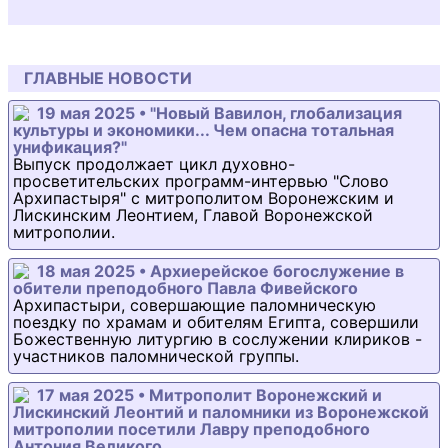
ГЛАВНЫЕ НОВОСТИ
19 мая 2025 • "Новый Вавилон, глобализация
культуры и экономики... Чем опасна тотальная
унификация?"
Выпуск продолжает цикл духовно-
просветительских программ-интервью "Слово
Архипастыря" с митрополитом Воронежским и
Лискинским Леонтием, Главой Воронежской
митрополии.
18 мая 2025 • Архиерейское богослужение в
обители преподобного Павла Фивейского
Архипастыри, совершающие паломническую
поездку по храмам и обителям Египта, совершили
Божественную литургию в сослужении клириков -
участников паломнической группы.
17 мая 2025 • Митрополит Воронежский и
Лискинский Леонтий и паломники из Воронежской
митрополии посетили Лавру преподобного
Антония Великого