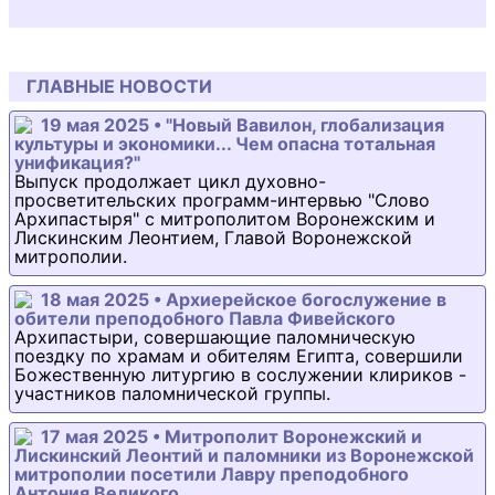
ГЛАВНЫЕ НОВОСТИ
19 мая 2025 • "Новый Вавилон, глобализация
культуры и экономики... Чем опасна тотальная
унификация?"
Выпуск продолжает цикл духовно-
просветительских программ-интервью "Слово
Архипастыря" с митрополитом Воронежским и
Лискинским Леонтием, Главой Воронежской
митрополии.
18 мая 2025 • Архиерейское богослужение в
обители преподобного Павла Фивейского
Архипастыри, совершающие паломническую
поездку по храмам и обителям Египта, совершили
Божественную литургию в сослужении клириков -
участников паломнической группы.
17 мая 2025 • Митрополит Воронежский и
Лискинский Леонтий и паломники из Воронежской
митрополии посетили Лавру преподобного
Антония Великого