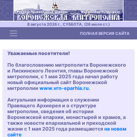
8 августа 2026 г., СУББОТА, (26 июля ст.)
Toggle navigation
ПОЛНАЯ ВЕРСИЯ САЙТА
Уважаемые посетители!
По благословению митрополита Воронежского
и Лискинского Леонтия, главы Воронежской
митрополии, с 1 мая 2025 года начал работу
новый официальный сайт Воронежской
митрополии
www.vrn-eparhia.ru
.
Актуальная информация о служении
Правящего Архиерея и о структуре
митрополии, сведения об истории
Воронежской епархии, монастырей и храмов, а
также новости епархиальной и приходской
жизни с 1 мая 2025 года размещаются
на новом
сайте