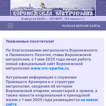
6 августа 2026 г., ЧЕТВЕРГ, (24 июля ст.)
Toggle navigation
ПОЛНАЯ ВЕРСИЯ САЙТА
Уважаемые посетители!
По благословению митрополита Воронежского
и Лискинского Леонтия, главы Воронежской
митрополии, с 1 мая 2025 года начал работу
новый официальный сайт Воронежской
митрополии
www.vrn-eparhia.ru
.
Актуальная информация о служении
Правящего Архиерея и о структуре
митрополии, сведения об истории
Воронежской епархии, монастырей и храмов, а
также новости епархиальной и приходской
жизни с 1 мая 2025 года размещаются
на новом
сайте