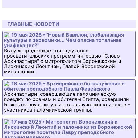
ГЛАВНЫЕ НОВОСТИ
19 мая 2025 • "Новый Вавилон, глобализация
культуры и экономики... Чем опасна тотальная
унификация?"
Выпуск продолжает цикл духовно-
просветительских программ-интервью "Слово
Архипастыря" с митрополитом Воронежским и
Лискинским Леонтием, Главой Воронежской
митрополии.
18 мая 2025 • Архиерейское богослужение в
обители преподобного Павла Фивейского
Архипастыри, совершающие паломническую
поездку по храмам и обителям Египта, совершили
Божественную литургию в сослужении клириков -
участников паломнической группы.
17 мая 2025 • Митрополит Воронежский и
Лискинский Леонтий и паломники из Воронежской
митрополии посетили Лавру преподобного
Антония Великого