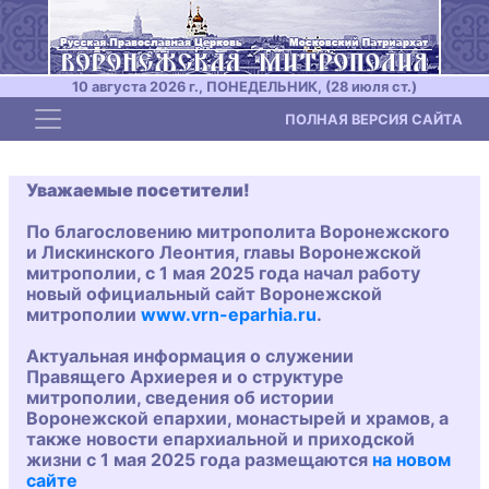
10 августа 2026 г., ПОНЕДЕЛЬНИК, (28 июля ст.)
Toggle navigation
ПОЛНАЯ ВЕРСИЯ САЙТА
Уважаемые посетители!
По благословению митрополита Воронежского
и Лискинского Леонтия, главы Воронежской
митрополии, с 1 мая 2025 года начал работу
новый официальный сайт Воронежской
митрополии
www.vrn-eparhia.ru
.
Актуальная информация о служении
Правящего Архиерея и о структуре
митрополии, сведения об истории
Воронежской епархии, монастырей и храмов, а
также новости епархиальной и приходской
жизни с 1 мая 2025 года размещаются
на новом
сайте