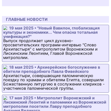
ГЛАВНЫЕ НОВОСТИ
19 мая 2025 • "Новый Вавилон, глобализация
культуры и экономики... Чем опасна тотальная
унификация?"
Выпуск продолжает цикл духовно-
просветительских программ-интервью "Слово
Архипастыря" с митрополитом Воронежским и
Лискинским Леонтием, Главой Воронежской
митрополии.
18 мая 2025 • Архиерейское богослужение в
обители преподобного Павла Фивейского
Архипастыри, совершающие паломническую
поездку по храмам и обителям Египта, совершили
Божественную литургию в сослужении клириков -
участников паломнической группы.
17 мая 2025 • Митрополит Воронежский и
Лискинский Леонтий и паломники из Воронежской
митрополии посетили Лавру преподобного
Антония Великого