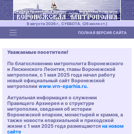
8 августа 2026 г., СУББОТА, (26 июля ст.)
Toggle navigation
ПОЛНАЯ ВЕРСИЯ САЙТА
Уважаемые посетители!
По благословению митрополита Воронежского
и Лискинского Леонтия, главы Воронежской
митрополии, с 1 мая 2025 года начал работу
новый официальный сайт Воронежской
митрополии
www.vrn-eparhia.ru
.
Актуальная информация о служении
Правящего Архиерея и о структуре
митрополии, сведения об истории
Воронежской епархии, монастырей и храмов, а
также новости епархиальной и приходской
жизни с 1 мая 2025 года размещаются
на новом
сайте