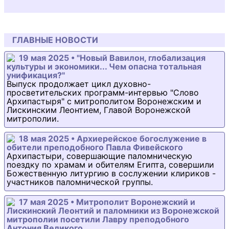
ГЛАВНЫЕ НОВОСТИ
19 мая 2025 • "Новый Вавилон, глобализация
культуры и экономики... Чем опасна тотальная
унификация?"
Выпуск продолжает цикл духовно-
просветительских программ-интервью "Слово
Архипастыря" с митрополитом Воронежским и
Лискинским Леонтием, Главой Воронежской
митрополии.
18 мая 2025 • Архиерейское богослужение в
обители преподобного Павла Фивейского
Архипастыри, совершающие паломническую
поездку по храмам и обителям Египта, совершили
Божественную литургию в сослужении клириков -
участников паломнической группы.
17 мая 2025 • Митрополит Воронежский и
Лискинский Леонтий и паломники из Воронежской
митрополии посетили Лавру преподобного
Антония Великого