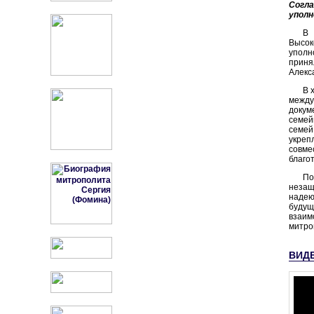
Согл
уполн
В
Высок
уполн
приня
Алекс
В 
между
докум
семей
семей
укреп
совме
благо
По
незащ
надею
будущ
взаим
митро
ВИД