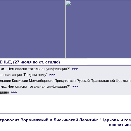
ЕНЬЕ, (27 июля по ст. стилю)
ики... Чем опасна тотальная унификация?"
>>>
льная акция "Подари книгу"
>>>
едании Комиссии Межсоборного Присутствия Русской Православной Церкви п
ики... Чем опасна тотальная унификация?"
>>>
ершино
>>>
трополит Воронежский и Лискинский Леонтий: "Церковь и го
воспитыва