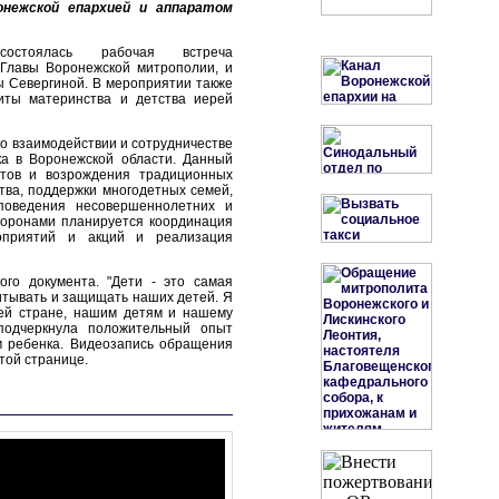
онежской епархией и аппаратом
состоялась рабочая встреча
 Главы Воронежской митрополии, и
ы Севергиной. В мероприятии также
иты материнства и детства иерей
о взаимодействии и сотрудничестве
а в Воронежской области. Данный
утов и возрождения традиционных
тва, поддержки многодетных семей,
поведения несовершеннолетних и
торонами планируется координация
роприятий и акций и реализация
го документа. "Дети - это самая
итывать и защищать наших детей. Я
шей стране, нашим детям и нашему
 подчеркнула положительный опыт
м ребенка. Видеозапись обращения
той странице.