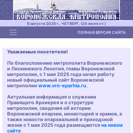
6 августа 2026 г., ЧЕТВЕРГ, (24 июля ст.)
Toggle navigation
ПОЛНАЯ ВЕРСИЯ САЙТА
Уважаемые посетители!
По благословению митрополита Воронежского
и Лискинского Леонтия, главы Воронежской
митрополии, с 1 мая 2025 года начал работу
новый официальный сайт Воронежской
митрополии
www.vrn-eparhia.ru
.
Актуальная информация о служении
Правящего Архиерея и о структуре
митрополии, сведения об истории
Воронежской епархии, монастырей и храмов, а
также новости епархиальной и приходской
жизни с 1 мая 2025 года размещаются
на новом
сайте