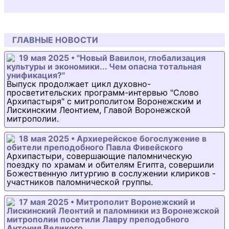
ГЛАВНЫЕ НОВОСТИ
19 мая 2025 • "Новый Вавилон, глобализация
культуры и экономики... Чем опасна тотальная
унификация?"
Выпуск продолжает цикл духовно-
просветительских программ-интервью "Слово
Архипастыря" с митрополитом Воронежским и
Лискинским Леонтием, Главой Воронежской
митрополии.
18 мая 2025 • Архиерейское богослужение в
обители преподобного Павла Фивейского
Архипастыри, совершающие паломническую
поездку по храмам и обителям Египта, совершили
Божественную литургию в сослужении клириков -
участников паломнической группы.
17 мая 2025 • Митрополит Воронежский и
Лискинский Леонтий и паломники из Воронежской
митрополии посетили Лавру преподобного
Антония Великого