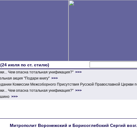
 (24 июля по ст. стилю)
ики... Чем опасна тотальная унификация?"
>>>
льная акция "Подари книгу"
>>>
едании Комиссии Межсоборного Присутствия Русской Православной Церкви п
ики... Чем опасна тотальная унификация?"
>>>
ершино
>>>
Митрополит Воронежский и Борисоглебский Сергий возг