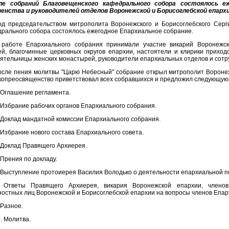
ле собраний Благовещенского кафедрального собора состоялось еж
венства и руководителей отделов Воронежской и Борисоглебской епархи
од председательством митрополита Воронежского и Борисоглебского Серг
рального собора состоялось ежегодное Епархиальное собрание.
 работе Епархиального собрания принимали участие викарий Воронежск
й, благочинные церковных округов епархии, настоятели и клирики приход
ятельницы женских монастырей, руководители епархиальных отделов и сотр
осле пения молитвы "Царю Небесный" собрание открыл митрополит Воронеж
опреосвященство приветствовал всех собравшихся и предложил следующую 
 Оглашение регламента.
 Избрание рабочих органов Епархиального собрания.
 Доклад мандатной комиссии Епархиального собрания.
 Избрание нового состава Епархиального совета.
 Доклад Правящего Архиерея.
 Прения по докладу.
 Выступление протоиерея Василия Володько о деятельности епархиальной по
. Ответы Правящего Архиерея, викария Воронежской епархии, членов
остных лиц Воронежской и Борисоглебской епархии на вопросы членов Епар
 Разное.
. Молитва.