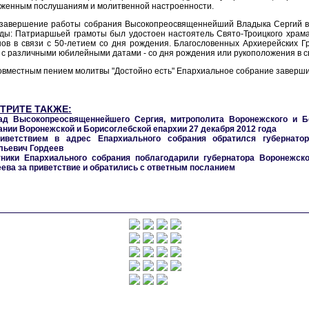
женным послушаниям и молитвенной настроенности.
 завершение работы собрания Высокопреосвященнейший Владыка Сергий в
ды: Патриаршьей грамоты был удостоен настоятель Свято-Троицкого храм
ов в связи с 50-летием со дня рождения. Благословенных Архиерейских Г
 с различными юбилейными датами - со дня рождения или рукоположения в 
вместным пением молитвы "Достойно есть" Епархиальное собрание заверши
ТРИТЕ ТАКЖЕ:
ад Высокопреосвященнейшего Сергия, митрополита Воронежского и Б
нии Воронежской и Борисоглебской епархии 27 декабря 2012 года
иветствием в адрес Епархиального собрания обратился губернато
льевич Гордеев
тники Епархиального собрания поблагодарили губернатора Воронежск
ева за приветствие и обратились с ответным посланием