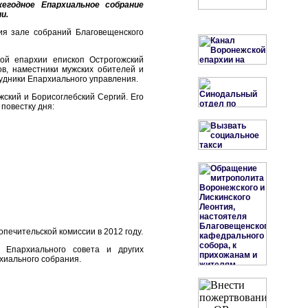
егодное Епархиальное собрание
и.
ия зале собраний Благовещенского
ой епархии епископ Острогожский
ов, наместники мужских обителей и
удники Епархиального управления.
ский и Борисоглебский Сергий. Его
повестку дня:
печительской комиссии в 2012 году.
 Епархиального совета и других
хиального собрания.