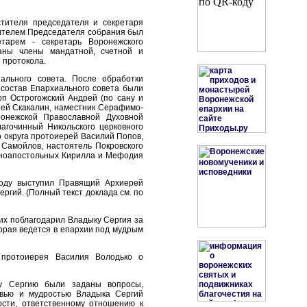
тителя председателя и секретаря
тителем Председателя собрания был
тарем - секретарь Воронежского
аны члены мандатной, счетной и
 протокола.
ального совета. После обработки
состав Епархиального совета были
п Острогожский Андрей (по сану и
рей Скакалин, наместник Серафимо-
ронежской Православной Духовной
агочинный Никольского церковного
о округа протоиерей Василий Попов,
 Самойлов, настоятель Покровского
авноапостольных Кирилла и Мефодия
оду выступил Правящий Архиерей
ргий. (Полный текст доклада см. по
их поблагодарил Владыку Сергия за
орая ведется в епархии под мудрым
 протоиерея Василия Володько о
ту Сергию были заданы вопросы,
овью и мудростью Владыка Сергий
ости, ответственному отношению к