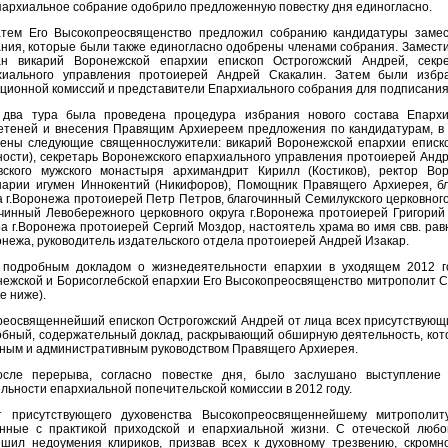
архиальное собрание одобрило предложенную повестку дня единогласно.
атем Его Высокопреосвященство предложил собранию кандидатуры замес
ния, которые были также единогласно одобрены членами собрания. Замес
ан викарий Воронежской епархии епископ Острогожский Андрей, секре
хиального управления протоиерей Андрей Скакалин. Затем были избр
ционной комиссий и представители Епархиального собрания для подписания
 два тура была проведена процедура избрания нового состава Епархи
етеней и внесения Правящим Архиереем предложения по кандидатурам, в 
чены следующие священнослужители: викарий Воронежской епархии еписко
ости), секретарь Воронежского епархиального управления протоиерей Анд
вского мужского монастыря архимандрит Кирилл (Костиков), ректор Во
нарии игумен Иннокентий (Никифоров), Помощник Правящего Архиерея, бл
а г.Воронежа протоиерей Петр Петров, благочинный Семилукского церковног
чинный Левобережного церковного округа г.Воронежа протоиерей Григорий
а г.Воронежа протоиерей Сергий Моздор, настоятель храма во имя свв. р
онежа, руководитель издательского отдела протоиерей Андрей Изакар.
 подробным докладом о жизнедеятельности епархии в уходящем 2012 г
ежской и Борисоглебской епархии Его Высокопреосвященство митрополит Се
е ниже).
реосвященнейший епископ Острогожский Андрей от лица всех присутствующ
бный, содержательный доклад, раскрывающий обширную деятельность, кот
ным и административным руководством Правящего Архиерея.
осле перерыва, согласно повестке дня, было заслушано выступление
льности епархиальной попечительской комиссии в 2012 году.
т присутствующего духовенства Высокопреосвященнейшему митрополи
анные с практикой приходской и епархиальной жизни. С отеческой люб
ешил недоумения клириков, призвав всех к духовному трезвению, скромн