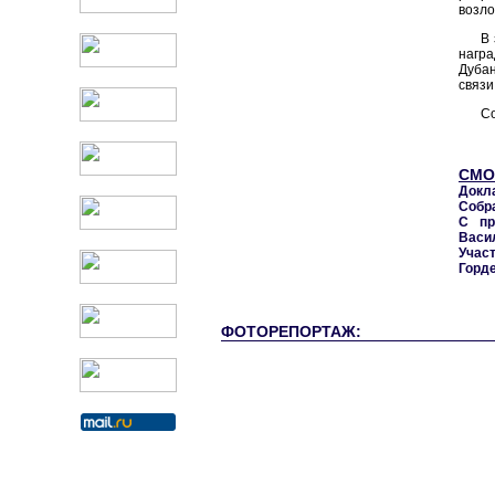
возло
В
награ
Дубан
связи
Со
СМО
Докл
Собра
С пр
Васи
Учас
Горде
ФОТОРЕПОРТАЖ: