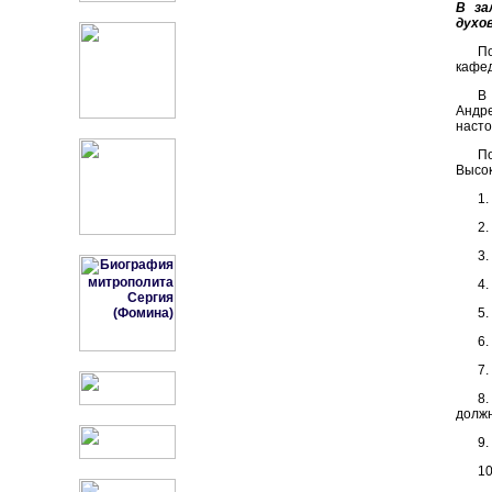
В за
духо
П
кафед
В
Андре
насто
П
Высок
1.
2.
3.
4.
5.
6.
7.
8
должн
9.
10