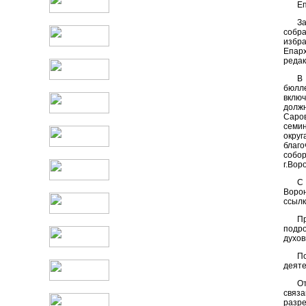
Еп
З
собра
избр
Епар
редак
В
бюлл
вклю
должн
Саро
семи
округ
благо
собор
г.Вор
С
Ворон
ссылк
П
подро
духов
П
деяте
О
связ
разр