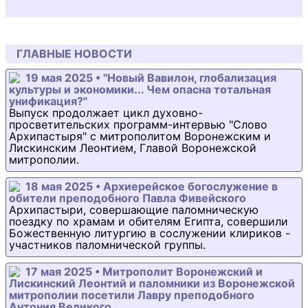
ГЛАВНЫЕ НОВОСТИ
19 мая 2025 • "Новый Вавилон, глобализация
культуры и экономики... Чем опасна тотальная
унификация?"
Выпуск продолжает цикл духовно-
просветительских программ-интервью "Слово
Архипастыря" с митрополитом Воронежским и
Лискинским Леонтием, Главой Воронежской
митрополии.
18 мая 2025 • Архиерейское богослужение в
обители преподобного Павла Фивейского
Архипастыри, совершающие паломническую
поездку по храмам и обителям Египта, совершили
Божественную литургию в сослужении клириков -
участников паломнической группы.
17 мая 2025 • Митрополит Воронежский и
Лискинский Леонтий и паломники из Воронежской
митрополии посетили Лавру преподобного
Антония Великого