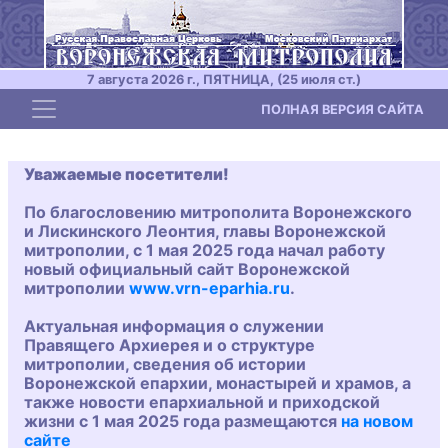
7 августа 2026 г., ПЯТНИЦА, (25 июля ст.)
Toggle navigation
ПОЛНАЯ ВЕРСИЯ САЙТА
Уважаемые посетители!
По благословению митрополита Воронежского
и Лискинского Леонтия, главы Воронежской
митрополии, с 1 мая 2025 года начал работу
новый официальный сайт Воронежской
митрополии
www.vrn-eparhia.ru
.
Актуальная информация о служении
Правящего Архиерея и о структуре
митрополии, сведения об истории
Воронежской епархии, монастырей и храмов, а
также новости епархиальной и приходской
жизни с 1 мая 2025 года размещаются
на новом
сайте