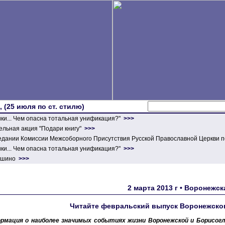
 (25 июля по ст. стилю)
ики... Чем опасна тотальная унификация?"
>>>
льная акция "Подари книгу"
>>>
едании Комиссии Межсоборного Присутствия Русской Православной Церкви п
ики... Чем опасна тотальная унификация?"
>>>
ершино
>>>
2 марта 2013 г • Воронежс
Читайте февральский выпуск Воронежског
рмация о наиболее значимых событиях жизни Воронежской и Борисогле