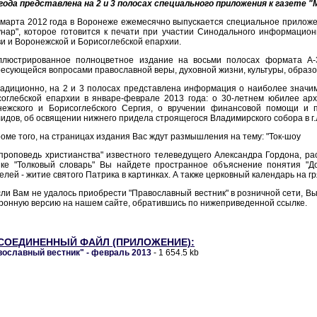
года представлена на 2 и 3 полосах специального приложения к газете "
марта 2012 года в Воронеже ежемесячно выпускается специальное приложе
нар", которое готовится к печати при участии Синодального информацио
и и Воронежской и Борисоглебской епархии.
ллюстрированное полноцветное издание на восьми полосах формата А-
есующейся вопросами православной веры, духовной жизни, культуры, образо
радиционно, на 2 и 3 полосах представлена информация о наиболее значи
соглебской епархии в январе-феврале 2013 года: о 30-летнем юбилее ар
нежского и Борисоглебского Сергия, о вручении финансовой помощи и 
идов, об освящении нижнего придела строящегося Владимирского собора в г.
оме того, на страницах издания Вас ждут размышления на тему: "Ток-шоу
проповедь христианства" известного телеведущего Александра Гордона, рас
ике "Толковый словарь" Вы найдете пространное объяснение понятия "Д
елей - житие святого Патрика в картинках. А также церковный календарь на 
ли Вам не удалось приобрести "Православный вестник" в розничной сети, Вы
ронную версию на нашем сайте, обратившись по нижеприведенной ссылке.
СОЕДИНЕННЫЙ ФАЙЛ (ПРИЛОЖЕНИЕ):
вославный вестник" - февраль 2013
- 1 654.5 kb