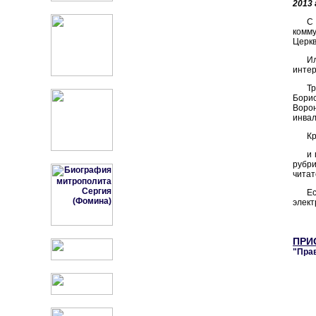
2013 
С 
комму
Церкв
И
интер
Т
Бори
Воро
инвал
Кр
и 
рубр
читат
Ес
элект
ПРИ
"Пра