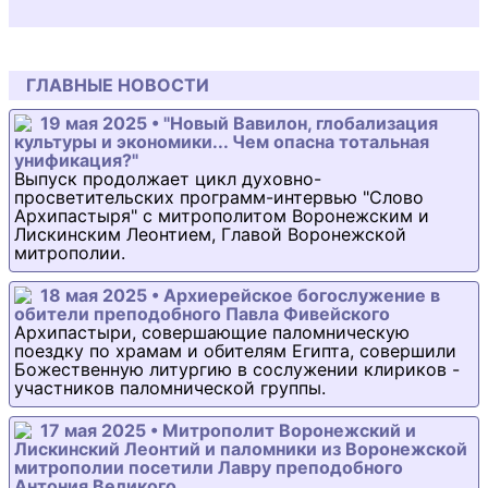
ГЛАВНЫЕ НОВОСТИ
19 мая 2025 • "Новый Вавилон, глобализация
культуры и экономики... Чем опасна тотальная
унификация?"
Выпуск продолжает цикл духовно-
просветительских программ-интервью "Слово
Архипастыря" с митрополитом Воронежским и
Лискинским Леонтием, Главой Воронежской
митрополии.
18 мая 2025 • Архиерейское богослужение в
обители преподобного Павла Фивейского
Архипастыри, совершающие паломническую
поездку по храмам и обителям Египта, совершили
Божественную литургию в сослужении клириков -
участников паломнической группы.
17 мая 2025 • Митрополит Воронежский и
Лискинский Леонтий и паломники из Воронежской
митрополии посетили Лавру преподобного
Антония Великого