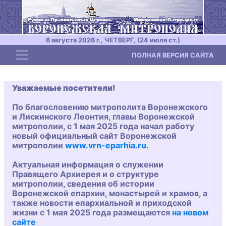
6 августа 2026 г., ЧЕТВЕРГ, (24 июля ст.)
Toggle navigation
ПОЛНАЯ ВЕРСИЯ САЙТА
Уважаемые посетители!
По благословению митрополита Воронежского
и Лискинского Леонтия, главы Воронежской
митрополии, с 1 мая 2025 года начал работу
новый официальный сайт Воронежской
митрополии
www.vrn-eparhia.ru
.
Актуальная информация о служении
Правящего Архиерея и о структуре
митрополии, сведения об истории
Воронежской епархии, монастырей и храмов, а
также новости епархиальной и приходской
жизни с 1 мая 2025 года размещаются
на новом
сайте