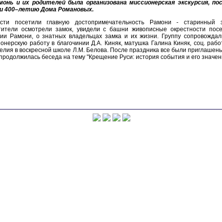
амонь и их родителей была организована миссионерская экскурсия, п
 и 400–летию Дома Романовых.
ости посетили главную достопримечательность Рамони - старинный з
тители осмотрели замок, увидели с башни живописные окрестности посе
рии Рамони, о знатных владельцах замка и их жизни. Группу сопровожда
онерскую работу в благочинии Д.А. Киняк, матушка Галина Киняк, соц. раб
елия в воскресной школе Л.М. Белова. После праздника все были приглашены
продолжилась беседа на тему "Крещение Руси: история события и его значен