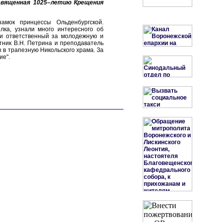
освященная 1025–летию Крещения
амок принцессы Ольденбургской.
лка, узнали много интересного об
ли ответственный за молодежную и
отник В.Н. Петрина и преподаватель
 в трапезную Никольского храма. За
ие".