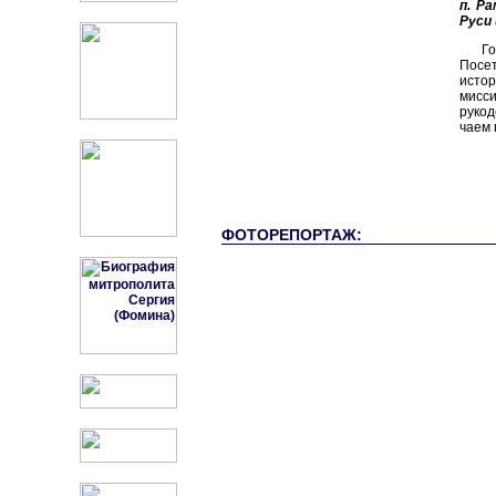
п. Р
Руси
Г
Посе
исто
мисси
рукод
чаем 
ФОТОРЕПОРТАЖ: