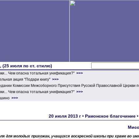
 (25 июля по ст. стилю)
ики... Чем опасна тотальная унификация?"
>>>
льная акция "Подари книгу"
>>>
едании Комиссии Межсоборного Присутствия Русской Православной Церкви п
ики... Чем опасна тотальная унификация?"
>>>
ершино
>>>
20 июля 2013 г • Рамонское благочиние 
Мисс
юля для молодых прихожан, учащихся воскресной школы при храме во и