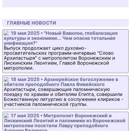
ГЛАВНЫЕ НОВОСТИ
19 мая 2025 • "Новый Вавилон, глобализация
культуры и экономики... Чем опасна тотальная
унификация?"
Выпуск продолжает цикл духовно-
просветительских программ-интервью "Слово
Архипастыря" с митрополитом Воронежским и
Лискинским Леонтием, Главой Воронежской
митрополии.
18 мая 2025 • Архиерейское богослужение в
обители преподобного Павла Фивейского
Архипастыри, совершающие паломническую
поездку по храмам и обителям Египта, совершили
Божественную литургию в сослужении клириков -
участников паломнической группы.
17 мая 2025 • Митрополит Воронежский и
Лискинский Леонтий и паломники из Воронежской
митрополии посетили Лавру преподобного
Антония Великого