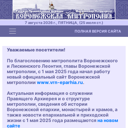
7 августа 2026 г., ПЯТНИЦА, (25 июля ст.)
Toggle navigation
ПОЛНАЯ ВЕРСИЯ САЙТА
Уважаемые посетители!
По благословению митрополита Воронежского
и Лискинского Леонтия, главы Воронежской
митрополии, с 1 мая 2025 года начал работу
новый официальный сайт Воронежской
митрополии
www.vrn-eparhia.ru
.
Актуальная информация о служении
Правящего Архиерея и о структуре
митрополии, сведения об истории
Воронежской епархии, монастырей и храмов, а
также новости епархиальной и приходской
жизни с 1 мая 2025 года размещаются
на новом
сайте