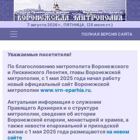
7 августа 2026 г., ПЯТНИЦА, (25 июля ст.)
Toggle navigation
ПОЛНАЯ ВЕРСИЯ САЙТА
Уважаемые посетители!
По благословению митрополита Воронежского
и Лискинского Леонтия, главы Воронежской
митрополии, с 1 мая 2025 года начал работу
новый официальный сайт Воронежской
митрополии
www.vrn-eparhia.ru
.
Актуальная информация о служении
Правящего Архиерея и о структуре
митрополии, сведения об истории
Воронежской епархии, монастырей и храмов, а
также новости епархиальной и приходской
жизни с 1 мая 2025 года размещаются
на новом
сайте