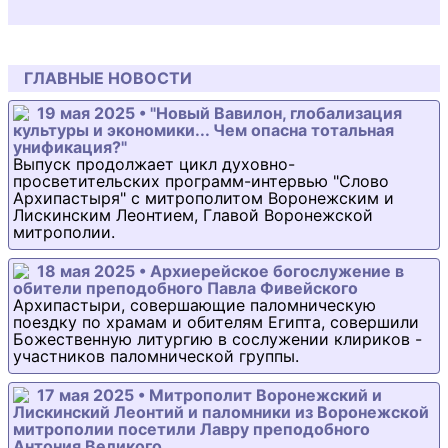
ГЛАВНЫЕ НОВОСТИ
19 мая 2025 • "Новый Вавилон, глобализация
культуры и экономики... Чем опасна тотальная
унификация?"
Выпуск продолжает цикл духовно-
просветительских программ-интервью "Слово
Архипастыря" с митрополитом Воронежским и
Лискинским Леонтием, Главой Воронежской
митрополии.
18 мая 2025 • Архиерейское богослужение в
обители преподобного Павла Фивейского
Архипастыри, совершающие паломническую
поездку по храмам и обителям Египта, совершили
Божественную литургию в сослужении клириков -
участников паломнической группы.
17 мая 2025 • Митрополит Воронежский и
Лискинский Леонтий и паломники из Воронежской
митрополии посетили Лавру преподобного
Антония Великого