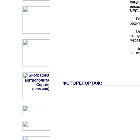
Клир
воск
ЦРБ.
Ре
родит
От
стану
мертв
Та
с пом
ФОТОРЕПОРТАЖ: