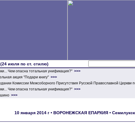
 (24 июля по ст. стилю)
ики... Чем опасна тотальная унификация?"
>>>
льная акция "Подари книгу"
>>>
едании Комиссии Межсоборного Присутствия Русской Православной Церкви п
ики... Чем опасна тотальная унификация?"
>>>
ершино
>>>
10 января 2014 г • ВОРОНЕЖСКАЯ ЕПАРХИЯ • Семилукско