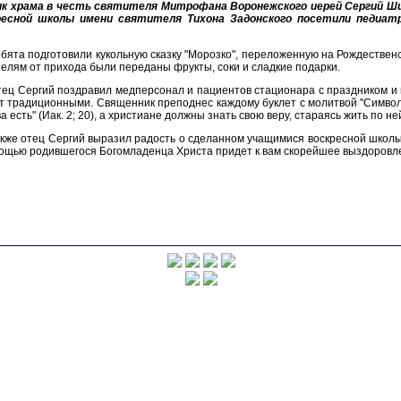
ик храма в честь святителя Митрофана Воронежского иерей Сергий Ш
ресной школы имени святителя Тихона Задонского посетили педиат
бята подготовили кукольную сказку "Морозко", переложенную на Рождествен
елям от прихода были переданы фрукты, соки и сладкие подарки.
ец Сергий поздравил медперсонал и пациентов стационара с праздником и 
т традиционными. Священник преподнес каждому буклет с молитвой "Символ 
а есть" (Иак. 2; 20), а христиане должны знать свою веру, стараясь жить по не
кже отец Сергий выразил радость о сделанном учащимися воскресной школы
ощью родившегося Богомладенца Христа придет к вам скорейшее выздоровлен