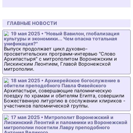
ГЛАВНЫЕ НОВОСТИ
19 мая 2025 • "Новый Вавилон, глобализация
культуры и экономики... Чем опасна тотальная
унификация?"
Выпуск продолжает цикл духовно-
просветительских программ-интервью "Слово
Архипастыря" с митрополитом Воронежским и
Лискинским Леонтием, Главой Воронежской
митрополии.
18 мая 2025 • Архиерейское богослужение в
обители преподобного Павла Фивейского
Архипастыри, совершающие паломническую
поездку по храмам и обителям Египта, совершили
Божественную литургию в сослужении клириков -
участников паломнической группы.
17 мая 2025 • Митрополит Воронежский и
Лискинский Леонтий и паломники из Воронежской
митрополии посетили Лавру преподобного
Антония Великого