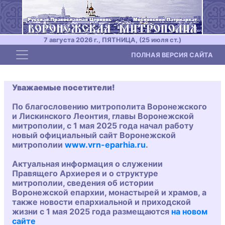
7 августа 2026 г., ПЯТНИЦА, (25 июля ст.)
Toggle navigation
ПОЛНАЯ ВЕРСИЯ САЙТА
Уважаемые посетители!
По благословению митрополита Воронежского
и Лискинского Леонтия, главы Воронежской
митрополии, с 1 мая 2025 года начал работу
новый официальный сайт Воронежской
митрополии
www.vrn-eparhia.ru
.
Актуальная информация о служении
Правящего Архиерея и о структуре
митрополии, сведения об истории
Воронежской епархии, монастырей и храмов, а
также новости епархиальной и приходской
жизни с 1 мая 2025 года размещаются
на новом
сайте