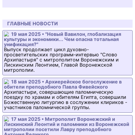
ГЛАВНЫЕ НОВОСТИ
19 мая 2025 • "Новый Вавилон, глобализация
культуры и экономики... Чем опасна тотальная
унификация?"
Выпуск продолжает цикл духовно-
просветительских программ-интервью "Слово
Архипастыря" с митрополитом Воронежским и
Лискинским Леонтием, Главой Воронежской
митрополии.
18 мая 2025 • Архиерейское богослужение в
обители преподобного Павла Фивейского
Архипастыри, совершающие паломническую
поездку по храмам и обителям Египта, совершили
Божественную литургию в сослужении клириков -
участников паломнической группы.
17 мая 2025 • Митрополит Воронежский и
Лискинский Леонтий и паломники из Воронежской
митрополии посетили Лавру преподобного
Антония Великого