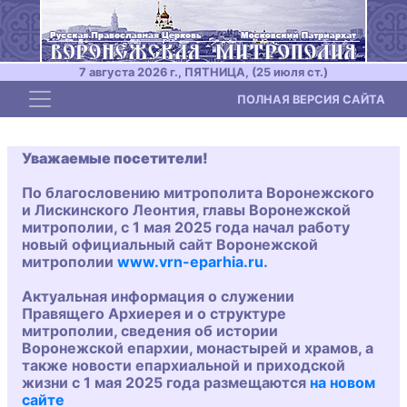
7 августа 2026 г., ПЯТНИЦА, (25 июля ст.)
Toggle navigation
ПОЛНАЯ ВЕРСИЯ САЙТА
Уважаемые посетители!
По благословению митрополита Воронежского
и Лискинского Леонтия, главы Воронежской
митрополии, с 1 мая 2025 года начал работу
новый официальный сайт Воронежской
митрополии
www.vrn-eparhia.ru
.
Актуальная информация о служении
Правящего Архиерея и о структуре
митрополии, сведения об истории
Воронежской епархии, монастырей и храмов, а
также новости епархиальной и приходской
жизни с 1 мая 2025 года размещаются
на новом
сайте