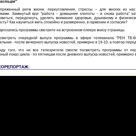
пастыря"
пряженный ритм жизни, переутомления, стрессы – для многих из нас
иками. Замкнутый круг "работа – домашние хлопоты – и снова работа" за
овиться, передохнуть, уделить внимание здоровью, душевному и физическ
ость? Как научиться жить спокойно и размеренно, в гармонии и согласии?
деозапись программы смотрите на встроенном плеере внизу страницы.
смотреть очередной выпуск программы в эфире телеканала "РЕН ТВ-В
льник - после вечернего выпуска новостей, примерно в 19-10, а повтор переда
иду того, что не все телезрители смогли посмотреть программы от пе
рный показ цикла - по пятницам после дневного выпуска новостей, примерно в
ЕОРЕПОРТАЖ: