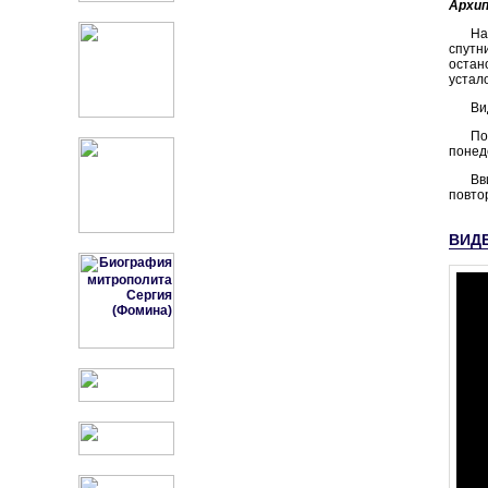
Архи
На
спутн
остан
устал
Ви
По
понеде
Вв
повто
ВИД