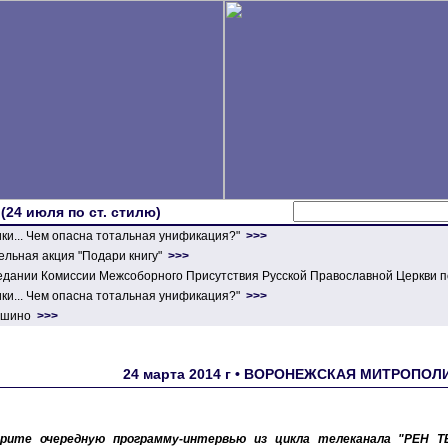
 (24 июля по ст. стилю)
ики... Чем опасна тотальная унификация?"
>>>
льная акция "Подари книгу"
>>>
едании Комиссии Межсоборного Присутствия Русской Православной Церкви п
ики... Чем опасна тотальная унификация?"
>>>
ершино
>>>
24 марта 2014 г • ВОРОНЕЖСКАЯ МИТРОПО
рите очередную программу-интервью из цикла телеканала "РЕН ТВ