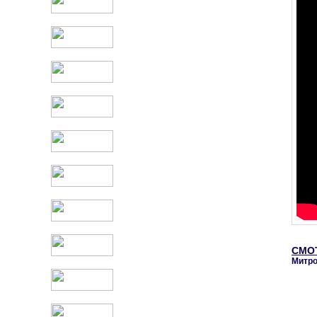
СМО
Митро