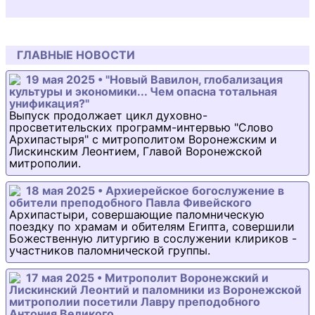
ГЛАВНЫЕ НОВОСТИ
19 мая 2025 • "Новый Вавилон, глобализация
культуры и экономики... Чем опасна тотальная
унификация?"
Выпуск продолжает цикл духовно-
просветительских программ-интервью "Слово
Архипастыря" с митрополитом Воронежским и
Лискинским Леонтием, Главой Воронежской
митрополии.
18 мая 2025 • Архиерейское богослужение в
обители преподобного Павла Фивейского
Архипастыри, совершающие паломническую
поездку по храмам и обителям Египта, совершили
Божественную литургию в сослужении клириков -
участников паломнической группы.
17 мая 2025 • Митрополит Воронежский и
Лискинский Леонтий и паломники из Воронежской
митрополии посетили Лавру преподобного
Антония Великого