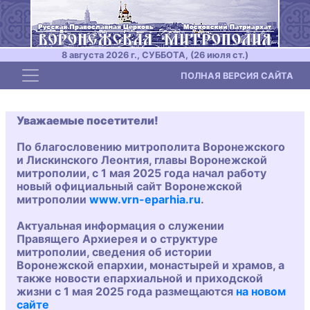
8 августа 2026 г., СУББОТА, (26 июля ст.)
Toggle navigation
ПОЛНАЯ ВЕРСИЯ САЙТА
Уважаемые посетители!
По благословению митрополита Воронежского
и Лискинского Леонтия, главы Воронежской
митрополии, с 1 мая 2025 года начал работу
новый официальный сайт Воронежской
митрополии
www.vrn-eparhia.ru
.
Актуальная информация о служении
Правящего Архиерея и о структуре
митрополии, сведения об истории
Воронежской епархии, монастырей и храмов, а
также новости епархиальной и приходской
жизни с 1 мая 2025 года размещаются
на новом
сайте