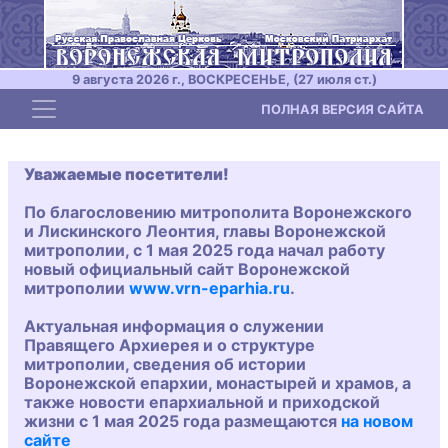
9 августа 2026 г., ВОСКРЕСЕНЬЕ, (27 июля ст.)
Toggle navigation
ПОЛНАЯ ВЕРСИЯ САЙТА
Уважаемые посетители!
По благословению митрополита Воронежского
и Лискинского Леонтия, главы Воронежской
митрополии, с 1 мая 2025 года начал работу
новый официальный сайт Воронежской
митрополии
www.vrn-eparhia.ru
.
Актуальная информация о служении
Правящего Архиерея и о структуре
митрополии, сведения об истории
Воронежской епархии, монастырей и храмов, а
также новости епархиальной и приходской
жизни с 1 мая 2025 года размещаются
на новом
сайте