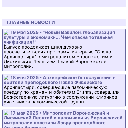
ГЛАВНЫЕ НОВОСТИ
19 мая 2025 • "Новый Вавилон, глобализация
культуры и экономики... Чем опасна тотальная
унификация?"
Выпуск продолжает цикл духовно-
просветительских программ-интервью "Слово
Архипастыря" с митрополитом Воронежским и
Лискинским Леонтием, Главой Воронежской
митрополии.
18 мая 2025 • Архиерейское богослужение в
обители преподобного Павла Фивейского
Архипастыри, совершающие паломническую
поездку по храмам и обителям Египта, совершили
Божественную литургию в сослужении клириков -
участников паломнической группы.
17 мая 2025 • Митрополит Воронежский и
Лискинский Леонтий и паломники из Воронежской
митрополии посетили Лавру преподобного
Антония Великого