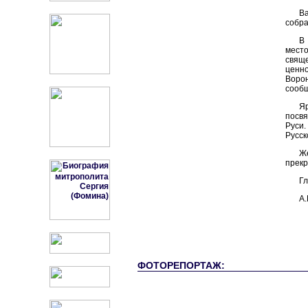
В
собра
В
мест
свящ
ценно
Ворон
сообщ
Я
посвя
Руси
Русск
Ж
прекр
Гл
А.
ФОТОРЕПОРТАЖ: