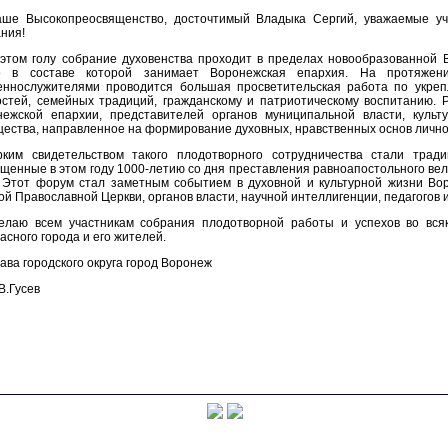
аше Высокопреосвященство, досточтимый Владыка Сергий, уважаемые уча
ния!
 этом голу собрание духовенства проходит в пределах новообразованной 
о в составе которой занимает Воронежская епархия. На протяже
еннослужителями проводится большая просветительская работа по укреп
стей, семейных традиций, гражданскому и патриотическому воспитанию. 
ежской епархии, представителей органов муниципальной власти, культур
ества, направленное на формирование духовных, нравственных основ лично
рким свидетельством такого плодотворного сотрудничества стали трад
щенные в этом году 1000-летию со дня преставления равноапостольного вел
. Этот форум стал заметным событием в духовной и культурной жизни Во
ой Православной Церкви, органов власти, научной интеллигенции, педагогов и
елаю всем участникам собрания плодотворной работы и успехов во вся
асного города и его жителей.
ава городского округа город Воронеж
В.Гусев