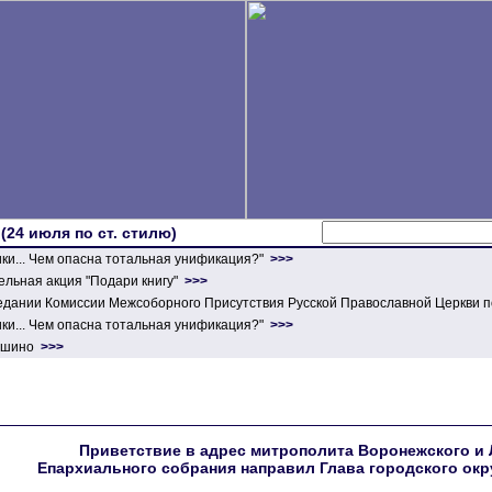
 (24 июля по ст. стилю)
ики... Чем опасна тотальная унификация?"
>>>
льная акция "Подари книгу"
>>>
едании Комиссии Межсоборного Присутствия Русской Православной Церкви п
ики... Чем опасна тотальная унификация?"
>>>
ершино
>>>
Приветствие в адрес митрополита Воронежского и 
Епархиального собрания направил Глава городского окру