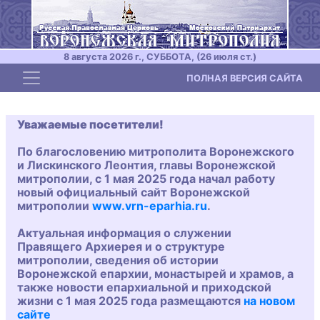
8 августа 2026 г., СУББОТА, (26 июля ст.)
Toggle navigation
ПОЛНАЯ ВЕРСИЯ САЙТА
Уважаемые посетители!
По благословению митрополита Воронежского
и Лискинского Леонтия, главы Воронежской
митрополии, с 1 мая 2025 года начал работу
новый официальный сайт Воронежской
митрополии
www.vrn-eparhia.ru
.
Актуальная информация о служении
Правящего Архиерея и о структуре
митрополии, сведения об истории
Воронежской епархии, монастырей и храмов, а
также новости епархиальной и приходской
жизни с 1 мая 2025 года размещаются
на новом
сайте