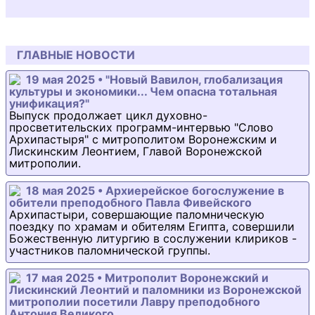
ГЛАВНЫЕ НОВОСТИ
19 мая 2025 • "Новый Вавилон, глобализация
культуры и экономики... Чем опасна тотальная
унификация?"
Выпуск продолжает цикл духовно-
просветительских программ-интервью "Слово
Архипастыря" с митрополитом Воронежским и
Лискинским Леонтием, Главой Воронежской
митрополии.
18 мая 2025 • Архиерейское богослужение в
обители преподобного Павла Фивейского
Архипастыри, совершающие паломническую
поездку по храмам и обителям Египта, совершили
Божественную литургию в сослужении клириков -
участников паломнической группы.
17 мая 2025 • Митрополит Воронежский и
Лискинский Леонтий и паломники из Воронежской
митрополии посетили Лавру преподобного
Антония Великого