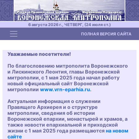
6 августа 2026 г., ЧЕТВЕРГ, (24 июля ст.)
Toggle navigation
ПОЛНАЯ ВЕРСИЯ САЙТА
Уважаемые посетители!
По благословению митрополита Воронежского
и Лискинского Леонтия, главы Воронежской
митрополии, с 1 мая 2025 года начал работу
новый официальный сайт Воронежской
митрополии
www.vrn-eparhia.ru
.
Актуальная информация о служении
Правящего Архиерея и о структуре
митрополии, сведения об истории
Воронежской епархии, монастырей и храмов, а
также новости епархиальной и приходской
жизни с 1 мая 2025 года размещаются
на новом
сайте