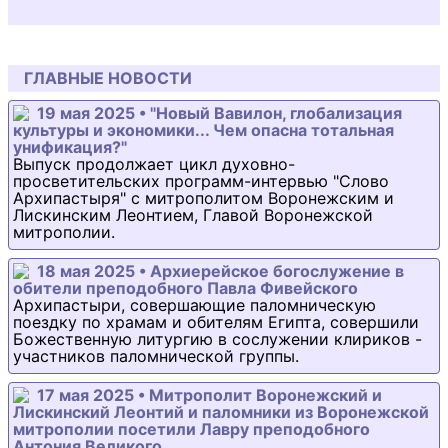
ГЛАВНЫЕ НОВОСТИ
19 мая 2025 • "Новый Вавилон, глобализация
культуры и экономики... Чем опасна тотальная
унификация?"
Выпуск продолжает цикл духовно-
просветительских программ-интервью "Слово
Архипастыря" с митрополитом Воронежским и
Лискинским Леонтием, Главой Воронежской
митрополии.
18 мая 2025 • Архиерейское богослужение в
обители преподобного Павла Фивейского
Архипастыри, совершающие паломническую
поездку по храмам и обителям Египта, совершили
Божественную литургию в сослужении клириков -
участников паломнической группы.
17 мая 2025 • Митрополит Воронежский и
Лискинский Леонтий и паломники из Воронежской
митрополии посетили Лавру преподобного
Антония Великого