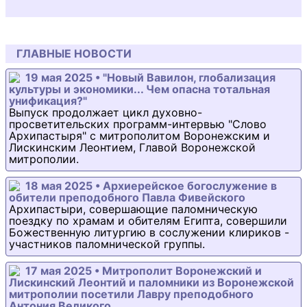
ГЛАВНЫЕ НОВОСТИ
19 мая 2025 • "Новый Вавилон, глобализация
культуры и экономики... Чем опасна тотальная
унификация?"
Выпуск продолжает цикл духовно-
просветительских программ-интервью "Слово
Архипастыря" с митрополитом Воронежским и
Лискинским Леонтием, Главой Воронежской
митрополии.
18 мая 2025 • Архиерейское богослужение в
обители преподобного Павла Фивейского
Архипастыри, совершающие паломническую
поездку по храмам и обителям Египта, совершили
Божественную литургию в сослужении клириков -
участников паломнической группы.
17 мая 2025 • Митрополит Воронежский и
Лискинский Леонтий и паломники из Воронежской
митрополии посетили Лавру преподобного
Антония Великого