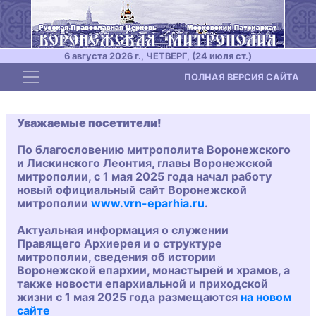
6 августа 2026 г., ЧЕТВЕРГ, (24 июля ст.)
Toggle navigation
ПОЛНАЯ ВЕРСИЯ САЙТА
Уважаемые посетители!
По благословению митрополита Воронежского
и Лискинского Леонтия, главы Воронежской
митрополии, с 1 мая 2025 года начал работу
новый официальный сайт Воронежской
митрополии
www.vrn-eparhia.ru
.
Актуальная информация о служении
Правящего Архиерея и о структуре
митрополии, сведения об истории
Воронежской епархии, монастырей и храмов, а
также новости епархиальной и приходской
жизни с 1 мая 2025 года размещаются
на новом
сайте