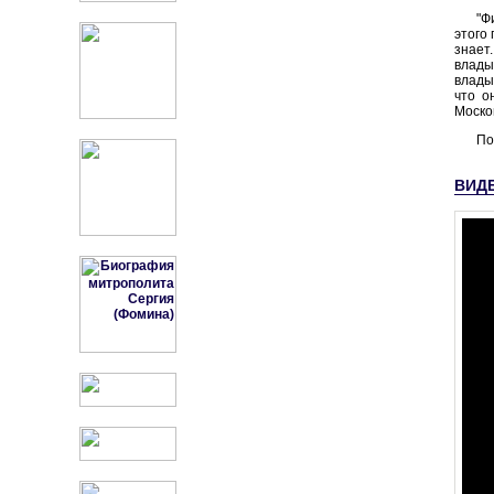
"Ф
этого
знает
влады
влады
что о
Моско
По
ВИД