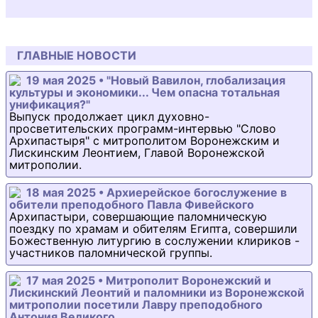
ГЛАВНЫЕ НОВОСТИ
19 мая 2025 • "Новый Вавилон, глобализация
культуры и экономики... Чем опасна тотальная
унификация?"
Выпуск продолжает цикл духовно-
просветительских программ-интервью "Слово
Архипастыря" с митрополитом Воронежским и
Лискинским Леонтием, Главой Воронежской
митрополии.
18 мая 2025 • Архиерейское богослужение в
обители преподобного Павла Фивейского
Архипастыри, совершающие паломническую
поездку по храмам и обителям Египта, совершили
Божественную литургию в сослужении клириков -
участников паломнической группы.
17 мая 2025 • Митрополит Воронежский и
Лискинский Леонтий и паломники из Воронежской
митрополии посетили Лавру преподобного
Антония Великого