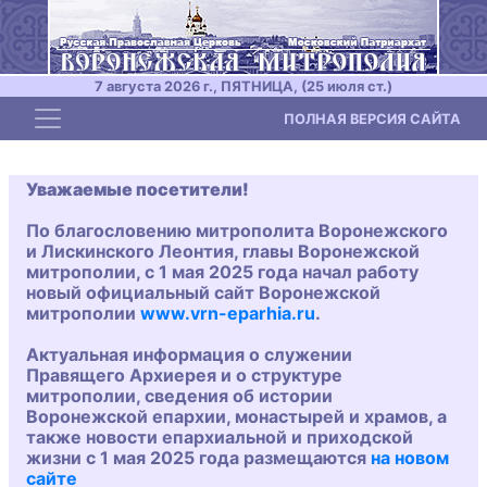
7 августа 2026 г., ПЯТНИЦА, (25 июля ст.)
Toggle navigation
ПОЛНАЯ ВЕРСИЯ САЙТА
Уважаемые посетители!
По благословению митрополита Воронежского
и Лискинского Леонтия, главы Воронежской
митрополии, с 1 мая 2025 года начал работу
новый официальный сайт Воронежской
митрополии
www.vrn-eparhia.ru
.
Актуальная информация о служении
Правящего Архиерея и о структуре
митрополии, сведения об истории
Воронежской епархии, монастырей и храмов, а
также новости епархиальной и приходской
жизни с 1 мая 2025 года размещаются
на новом
сайте