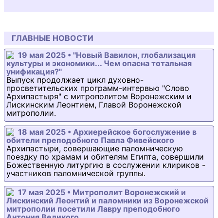
ГЛАВНЫЕ НОВОСТИ
19 мая 2025 • "Новый Вавилон, глобализация
культуры и экономики... Чем опасна тотальная
унификация?"
Выпуск продолжает цикл духовно-
просветительских программ-интервью "Слово
Архипастыря" с митрополитом Воронежским и
Лискинским Леонтием, Главой Воронежской
митрополии.
18 мая 2025 • Архиерейское богослужение в
обители преподобного Павла Фивейского
Архипастыри, совершающие паломническую
поездку по храмам и обителям Египта, совершили
Божественную литургию в сослужении клириков -
участников паломнической группы.
17 мая 2025 • Митрополит Воронежский и
Лискинский Леонтий и паломники из Воронежской
митрополии посетили Лавру преподобного
Антония Великого