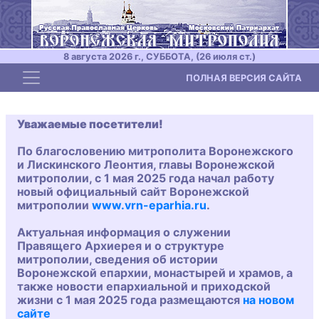
8 августа 2026 г., СУББОТА, (26 июля ст.)
Toggle navigation
ПОЛНАЯ ВЕРСИЯ САЙТА
Уважаемые посетители!
По благословению митрополита Воронежского
и Лискинского Леонтия, главы Воронежской
митрополии, с 1 мая 2025 года начал работу
новый официальный сайт Воронежской
митрополии
www.vrn-eparhia.ru
.
Актуальная информация о служении
Правящего Архиерея и о структуре
митрополии, сведения об истории
Воронежской епархии, монастырей и храмов, а
также новости епархиальной и приходской
жизни с 1 мая 2025 года размещаются
на новом
сайте