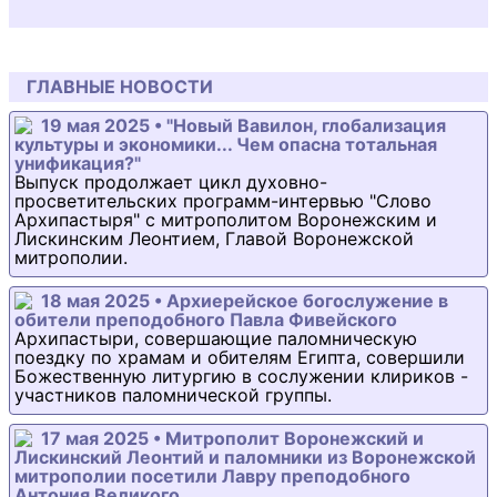
ГЛАВНЫЕ НОВОСТИ
19 мая 2025 • "Новый Вавилон, глобализация
культуры и экономики... Чем опасна тотальная
унификация?"
Выпуск продолжает цикл духовно-
просветительских программ-интервью "Слово
Архипастыря" с митрополитом Воронежским и
Лискинским Леонтием, Главой Воронежской
митрополии.
18 мая 2025 • Архиерейское богослужение в
обители преподобного Павла Фивейского
Архипастыри, совершающие паломническую
поездку по храмам и обителям Египта, совершили
Божественную литургию в сослужении клириков -
участников паломнической группы.
17 мая 2025 • Митрополит Воронежский и
Лискинский Леонтий и паломники из Воронежской
митрополии посетили Лавру преподобного
Антония Великого