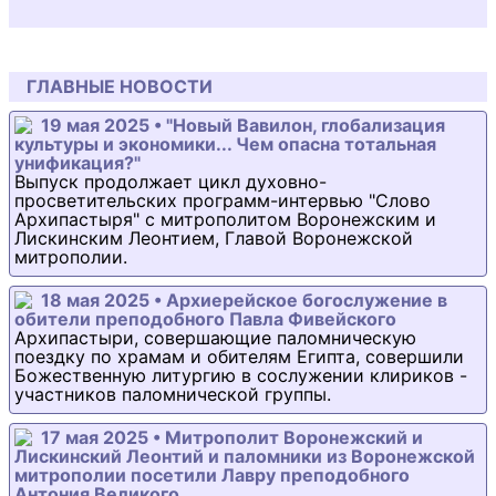
ГЛАВНЫЕ НОВОСТИ
19 мая 2025 • "Новый Вавилон, глобализация
культуры и экономики... Чем опасна тотальная
унификация?"
Выпуск продолжает цикл духовно-
просветительских программ-интервью "Слово
Архипастыря" с митрополитом Воронежским и
Лискинским Леонтием, Главой Воронежской
митрополии.
18 мая 2025 • Архиерейское богослужение в
обители преподобного Павла Фивейского
Архипастыри, совершающие паломническую
поездку по храмам и обителям Египта, совершили
Божественную литургию в сослужении клириков -
участников паломнической группы.
17 мая 2025 • Митрополит Воронежский и
Лискинский Леонтий и паломники из Воронежской
митрополии посетили Лавру преподобного
Антония Великого