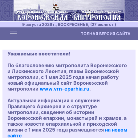
9 августа 2026 г., ВОСКРЕСЕНЬЕ, (27 июля ст.)
Toggle navigation
ПОЛНАЯ ВЕРСИЯ САЙТА
Уважаемые посетители!
По благословению митрополита Воронежского
и Лискинского Леонтия, главы Воронежской
митрополии, с 1 мая 2025 года начал работу
новый официальный сайт Воронежской
митрополии
www.vrn-eparhia.ru
.
Актуальная информация о служении
Правящего Архиерея и о структуре
митрополии, сведения об истории
Воронежской епархии, монастырей и храмов, а
также новости епархиальной и приходской
жизни с 1 мая 2025 года размещаются
на новом
сайте