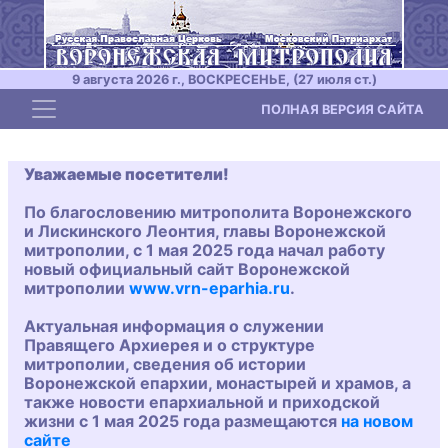
9 августа 2026 г., ВОСКРЕСЕНЬЕ, (27 июля ст.)
Toggle navigation
ПОЛНАЯ ВЕРСИЯ САЙТА
Уважаемые посетители!
По благословению митрополита Воронежского
и Лискинского Леонтия, главы Воронежской
митрополии, с 1 мая 2025 года начал работу
новый официальный сайт Воронежской
митрополии
www.vrn-eparhia.ru
.
Актуальная информация о служении
Правящего Архиерея и о структуре
митрополии, сведения об истории
Воронежской епархии, монастырей и храмов, а
также новости епархиальной и приходской
жизни с 1 мая 2025 года размещаются
на новом
сайте