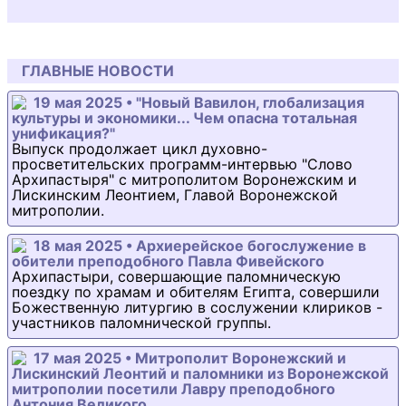
ГЛАВНЫЕ НОВОСТИ
19 мая 2025 • "Новый Вавилон, глобализация
культуры и экономики... Чем опасна тотальная
унификация?"
Выпуск продолжает цикл духовно-
просветительских программ-интервью "Слово
Архипастыря" с митрополитом Воронежским и
Лискинским Леонтием, Главой Воронежской
митрополии.
18 мая 2025 • Архиерейское богослужение в
обители преподобного Павла Фивейского
Архипастыри, совершающие паломническую
поездку по храмам и обителям Египта, совершили
Божественную литургию в сослужении клириков -
участников паломнической группы.
17 мая 2025 • Митрополит Воронежский и
Лискинский Леонтий и паломники из Воронежской
митрополии посетили Лавру преподобного
Антония Великого