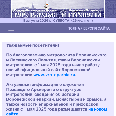
8 августа 2026 г., СУББОТА, (26 июля ст.)
Toggle navigation
ПОЛНАЯ ВЕРСИЯ САЙТА
Уважаемые посетители!
По благословению митрополита Воронежского
и Лискинского Леонтия, главы Воронежской
митрополии, с 1 мая 2025 года начал работу
новый официальный сайт Воронежской
митрополии
www.vrn-eparhia.ru
.
Актуальная информация о служении
Правящего Архиерея и о структуре
митрополии, сведения об истории
Воронежской епархии, монастырей и храмов, а
также новости епархиальной и приходской
жизни с 1 мая 2025 года размещаются
на новом
сайте