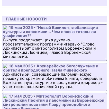
ГЛАВНЫЕ НОВОСТИ
19 мая 2025 • "Новый Вавилон, глобализация
культуры и экономики... Чем опасна тотальная
унификация?"
Выпуск продолжает цикл духовно-
просветительских программ-интервью "Слово
Архипастыря" с митрополитом Воронежским и
Лискинским Леонтием, Главой Воронежской
митрополии.
18 мая 2025 • Архиерейское богослужение в
обители преподобного Павла Фивейского
Архипастыри, совершающие паломническую
поездку по храмам и обителям Египта, совершили
Божественную литургию в сослужении клириков -
участников паломнической группы.
17 мая 2025 • Митрополит Воронежский и
Лискинский Леонтий и паломники из Воронежской
митрополии посетили Лавру преподобного
Антония Великого