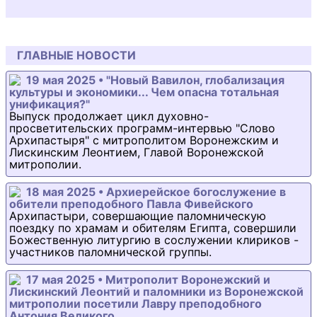
ГЛАВНЫЕ НОВОСТИ
19 мая 2025 • "Новый Вавилон, глобализация
культуры и экономики... Чем опасна тотальная
унификация?"
Выпуск продолжает цикл духовно-
просветительских программ-интервью "Слово
Архипастыря" с митрополитом Воронежским и
Лискинским Леонтием, Главой Воронежской
митрополии.
18 мая 2025 • Архиерейское богослужение в
обители преподобного Павла Фивейского
Архипастыри, совершающие паломническую
поездку по храмам и обителям Египта, совершили
Божественную литургию в сослужении клириков -
участников паломнической группы.
17 мая 2025 • Митрополит Воронежский и
Лискинский Леонтий и паломники из Воронежской
митрополии посетили Лавру преподобного
Антония Великого