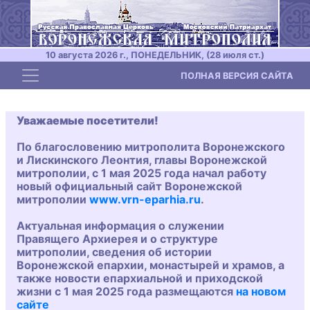
10 августа 2026 г., ПОНЕДЕЛЬНИК, (28 июля ст.)
Toggle navigation
ПОЛНАЯ ВЕРСИЯ САЙТА
Уважаемые посетители!
По благословению митрополита Воронежского
и Лискинского Леонтия, главы Воронежской
митрополии, с 1 мая 2025 года начал работу
новый официальный сайт Воронежской
митрополии
www.vrn-eparhia.ru
.
Актуальная информация о служении
Правящего Архиерея и о структуре
митрополии, сведения об истории
Воронежской епархии, монастырей и храмов, а
также новости епархиальной и приходской
жизни с 1 мая 2025 года размещаются
на новом
сайте