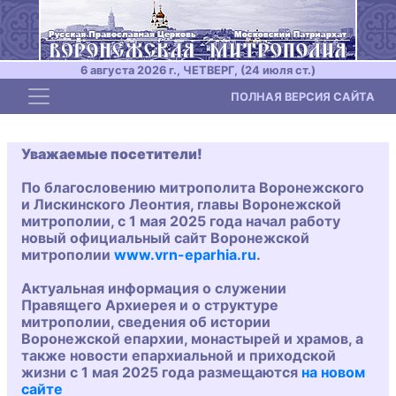
6 августа 2026 г., ЧЕТВЕРГ, (24 июля ст.)
Toggle navigation
ПОЛНАЯ ВЕРСИЯ САЙТА
Уважаемые посетители!
По благословению митрополита Воронежского
и Лискинского Леонтия, главы Воронежской
митрополии, с 1 мая 2025 года начал работу
новый официальный сайт Воронежской
митрополии
www.vrn-eparhia.ru
.
Актуальная информация о служении
Правящего Архиерея и о структуре
митрополии, сведения об истории
Воронежской епархии, монастырей и храмов, а
также новости епархиальной и приходской
жизни с 1 мая 2025 года размещаются
на новом
сайте