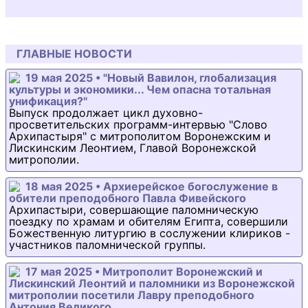
ГЛАВНЫЕ НОВОСТИ
19 мая 2025 • "Новый Вавилон, глобализация
культуры и экономики... Чем опасна тотальная
унификация?"
Выпуск продолжает цикл духовно-
просветительских программ-интервью "Слово
Архипастыря" с митрополитом Воронежским и
Лискинским Леонтием, Главой Воронежской
митрополии.
18 мая 2025 • Архиерейское богослужение в
обители преподобного Павла Фивейского
Архипастыри, совершающие паломническую
поездку по храмам и обителям Египта, совершили
Божественную литургию в сослужении клириков -
участников паломнической группы.
17 мая 2025 • Митрополит Воронежский и
Лискинский Леонтий и паломники из Воронежской
митрополии посетили Лавру преподобного
Антония Великого