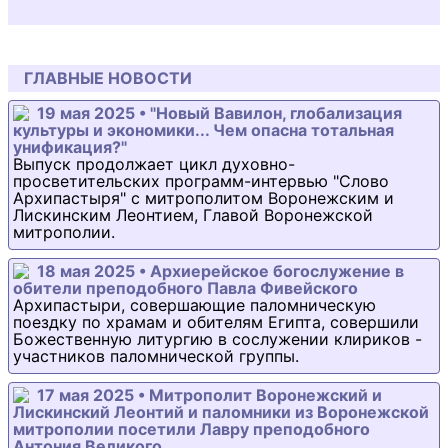
ГЛАВНЫЕ НОВОСТИ
19 мая 2025 • "Новый Вавилон, глобализация
культуры и экономики... Чем опасна тотальная
унификация?"
Выпуск продолжает цикл духовно-
просветительских программ-интервью "Слово
Архипастыря" с митрополитом Воронежским и
Лискинским Леонтием, Главой Воронежской
митрополии.
18 мая 2025 • Архиерейское богослужение в
обители преподобного Павла Фивейского
Архипастыри, совершающие паломническую
поездку по храмам и обителям Египта, совершили
Божественную литургию в сослужении клириков -
участников паломнической группы.
17 мая 2025 • Митрополит Воронежский и
Лискинский Леонтий и паломники из Воронежской
митрополии посетили Лавру преподобного
Антония Великого