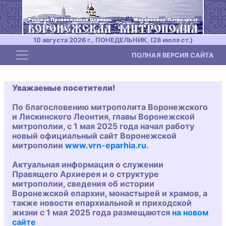
10 августа 2026 г., ПОНЕДЕЛЬНИК, (28 июля ст.)
Toggle navigation
ПОЛНАЯ ВЕРСИЯ САЙТА
Уважаемые посетители!
По благословению митрополита Воронежского
и Лискинского Леонтия, главы Воронежской
митрополии, с 1 мая 2025 года начал работу
новый официальный сайт Воронежской
митрополии
www.vrn-eparhia.ru
.
Актуальная информация о служении
Правящего Архиерея и о структуре
митрополии, сведения об истории
Воронежской епархии, монастырей и храмов, а
также новости епархиальной и приходской
жизни с 1 мая 2025 года размещаются
на новом
сайте