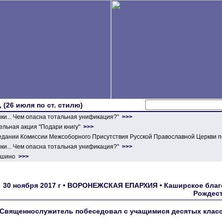
 (26 июля по ст. стилю)
ики... Чем опасна тотальная унификация?"
>>>
льная акция "Подари книгу"
>>>
едании Комиссии Межсоборного Присутствия Русской Православной Церкви п
ики... Чем опасна тотальная унификация?"
>>>
ершино
>>>
30 ноября 2017 г • ВОРОНЕЖСКАЯ ЕПАРХИЯ • Каширское благ
Рождест
Священнослужитель побеседовал с учащимися десятых класс