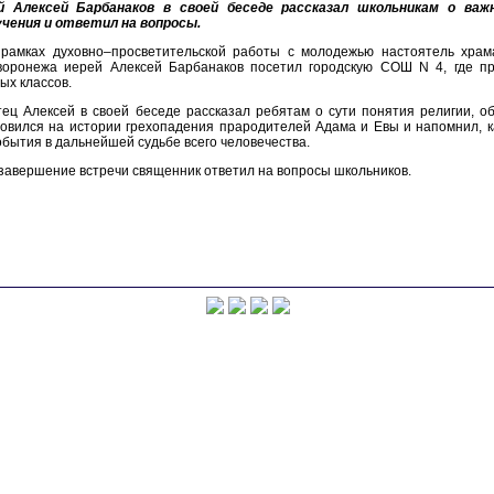
й Алексей Барбанаков в своей беседе рассказал школьникам о важ
учения и ответил на вопросы.
 рамках духовно–просветительской работы с молодежью настоятель храм
воронежа иерей Алексей Барбанаков посетил городскую СОШ N 4, где пр
ых классов.
ец Алексей в своей беседе рассказал ребятам о сути понятия религии, об
овился на истории грехопадения прародителей Адама и Евы и напомнил, 
обытия в дальнейшей судьбе всего человечества.
завершение встречи священник ответил на вопросы школьников.