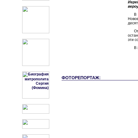
Иере
веро
В
Ново
десят
От
остан
эти с
В 
ФОТОРЕПОРТАЖ: