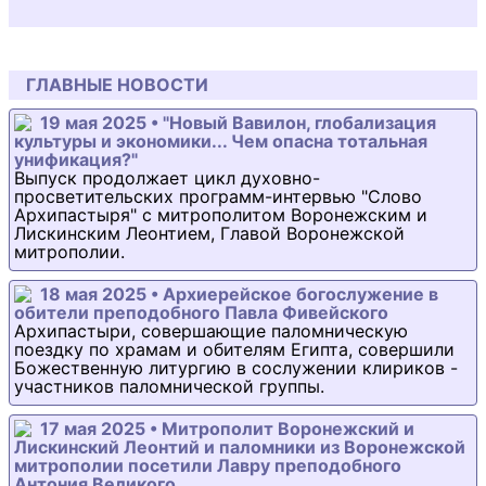
ГЛАВНЫЕ НОВОСТИ
19 мая 2025 • "Новый Вавилон, глобализация
культуры и экономики... Чем опасна тотальная
унификация?"
Выпуск продолжает цикл духовно-
просветительских программ-интервью "Слово
Архипастыря" с митрополитом Воронежским и
Лискинским Леонтием, Главой Воронежской
митрополии.
18 мая 2025 • Архиерейское богослужение в
обители преподобного Павла Фивейского
Архипастыри, совершающие паломническую
поездку по храмам и обителям Египта, совершили
Божественную литургию в сослужении клириков -
участников паломнической группы.
17 мая 2025 • Митрополит Воронежский и
Лискинский Леонтий и паломники из Воронежской
митрополии посетили Лавру преподобного
Антония Великого