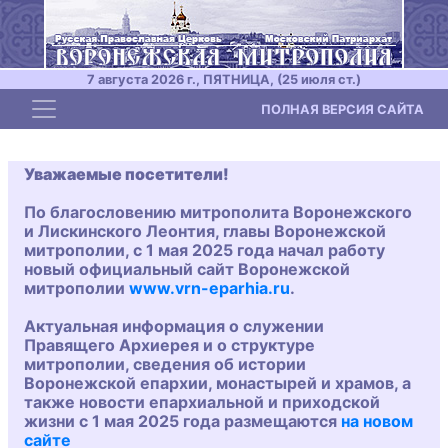
7 августа 2026 г., ПЯТНИЦА, (25 июля ст.)
Toggle navigation
ПОЛНАЯ ВЕРСИЯ САЙТА
Уважаемые посетители!
По благословению митрополита Воронежского
и Лискинского Леонтия, главы Воронежской
митрополии, с 1 мая 2025 года начал работу
новый официальный сайт Воронежской
митрополии
www.vrn-eparhia.ru
.
Актуальная информация о служении
Правящего Архиерея и о структуре
митрополии, сведения об истории
Воронежской епархии, монастырей и храмов, а
также новости епархиальной и приходской
жизни с 1 мая 2025 года размещаются
на новом
сайте