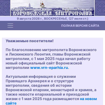
9 августа 2026 г., ВОСКРЕСЕНЬЕ, (27 июля ст.)
Toggle navigation
ПОЛНАЯ ВЕРСИЯ САЙТА
Уважаемые посетители!
По благословению митрополита Воронежского
и Лискинского Леонтия, главы Воронежской
митрополии, с 1 мая 2025 года начал работу
новый официальный сайт Воронежской
митрополии
www.vrn-eparhia.ru
.
Актуальная информация о служении
Правящего Архиерея и о структуре
митрополии, сведения об истории
Воронежской епархии, монастырей и храмов, а
также новости епархиальной и приходской
жизни с 1 мая 2025 года размещаются
на новом
сайте