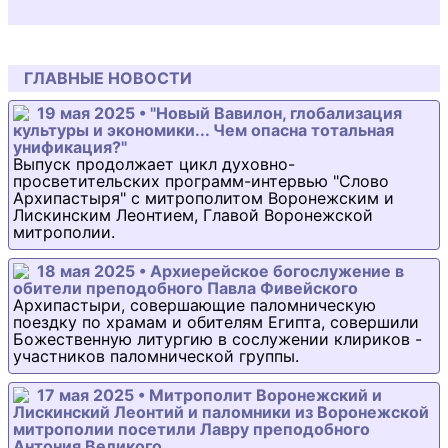
ГЛАВНЫЕ НОВОСТИ
19 мая 2025 • "Новый Вавилон, глобализация
культуры и экономики... Чем опасна тотальная
унификация?"
Выпуск продолжает цикл духовно-
просветительских программ-интервью "Слово
Архипастыря" с митрополитом Воронежским и
Лискинским Леонтием, Главой Воронежской
митрополии.
18 мая 2025 • Архиерейское богослужение в
обители преподобного Павла Фивейского
Архипастыри, совершающие паломническую
поездку по храмам и обителям Египта, совершили
Божественную литургию в сослужении клириков -
участников паломнической группы.
17 мая 2025 • Митрополит Воронежский и
Лискинский Леонтий и паломники из Воронежской
митрополии посетили Лавру преподобного
Антония Великого