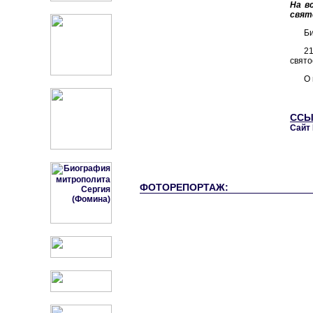
На в
свят
Би
2
свято
О 
ССЫ
Сайт 
ФОТОРЕПОРТАЖ: