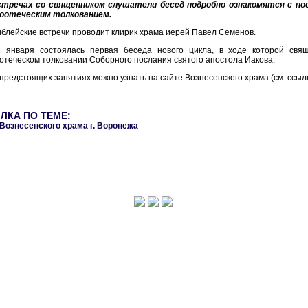
стречах со священником слушатели бесед подробно ознакомятся с по
оотеческим толкованием.
блейские встречи проводит клирик храма иерей Павел Семенов.
1 января состоялась первая беседа нового цикла, в ходе которой свя
отеческом толковании Соборного послания святого апостола Иакова.
предстоящих занятиях можно узнать на сайте Вознесенского храма (см. ссылк
ЛКА ПО ТЕМЕ:
Вознесенского храма г. Воронежа