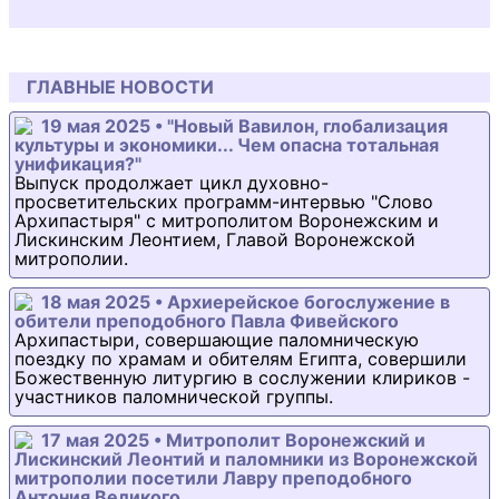
ГЛАВНЫЕ НОВОСТИ
19 мая 2025 • "Новый Вавилон, глобализация
культуры и экономики... Чем опасна тотальная
унификация?"
Выпуск продолжает цикл духовно-
просветительских программ-интервью "Слово
Архипастыря" с митрополитом Воронежским и
Лискинским Леонтием, Главой Воронежской
митрополии.
18 мая 2025 • Архиерейское богослужение в
обители преподобного Павла Фивейского
Архипастыри, совершающие паломническую
поездку по храмам и обителям Египта, совершили
Божественную литургию в сослужении клириков -
участников паломнической группы.
17 мая 2025 • Митрополит Воронежский и
Лискинский Леонтий и паломники из Воронежской
митрополии посетили Лавру преподобного
Антония Великого