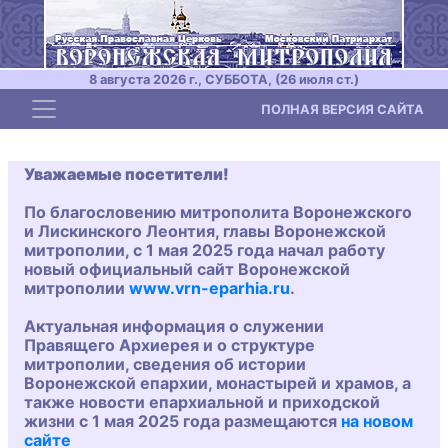
8 августа 2026 г., СУББОТА, (26 июля ст.)
Toggle navigation
ПОЛНАЯ ВЕРСИЯ САЙТА
Уважаемые посетители!
По благословению митрополита Воронежского
и Лискинского Леонтия, главы Воронежской
митрополии, с 1 мая 2025 года начал работу
новый официальный сайт Воронежской
митрополии
www.vrn-eparhia.ru
.
Актуальная информация о служении
Правящего Архиерея и о структуре
митрополии, сведения об истории
Воронежской епархии, монастырей и храмов, а
также новости епархиальной и приходской
жизни с 1 мая 2025 года размещаются
на новом
сайте