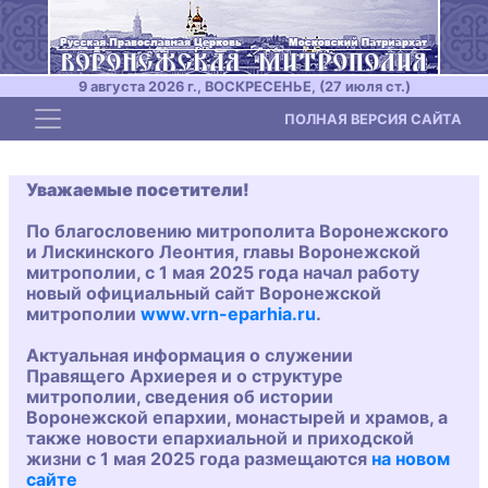
9 августа 2026 г., ВОСКРЕСЕНЬЕ, (27 июля ст.)
Toggle navigation
ПОЛНАЯ ВЕРСИЯ САЙТА
Уважаемые посетители!
По благословению митрополита Воронежского
и Лискинского Леонтия, главы Воронежской
митрополии, с 1 мая 2025 года начал работу
новый официальный сайт Воронежской
митрополии
www.vrn-eparhia.ru
.
Актуальная информация о служении
Правящего Архиерея и о структуре
митрополии, сведения об истории
Воронежской епархии, монастырей и храмов, а
также новости епархиальной и приходской
жизни с 1 мая 2025 года размещаются
на новом
сайте