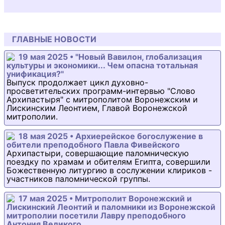
ГЛАВНЫЕ НОВОСТИ
19 мая 2025 • "Новый Вавилон, глобализация
культуры и экономики... Чем опасна тотальная
унификация?"
Выпуск продолжает цикл духовно-
просветительских программ-интервью "Слово
Архипастыря" с митрополитом Воронежским и
Лискинским Леонтием, Главой Воронежской
митрополии.
18 мая 2025 • Архиерейское богослужение в
обители преподобного Павла Фивейского
Архипастыри, совершающие паломническую
поездку по храмам и обителям Египта, совершили
Божественную литургию в сослужении клириков -
участников паломнической группы.
17 мая 2025 • Митрополит Воронежский и
Лискинский Леонтий и паломники из Воронежской
митрополии посетили Лавру преподобного
Антония Великого