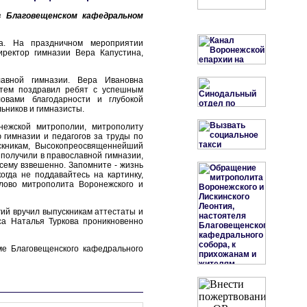
 Благовещенском кафедральном
а. На праздничном мероприятии
иректор гимназии Вера Капустина,
авной гимназии. Вера Ивановна
атем поздравил ребят с успешным
вами благодарности и глубокой
ьников и гимназисты.
нежской митрополии, митрополиту
гимназии и педагогов за труды по
скникам, Высокопреосвященнейший
 получили в православной гимназии,
всему взвешенно. Запомните - жизнь
огда не поддавайтесь на картинку,
слово митрополита Воронежского и
ий вручил выпускникам аттестаты и
са Наталья Туркова проникновенно
е Благовещенского кафедрального