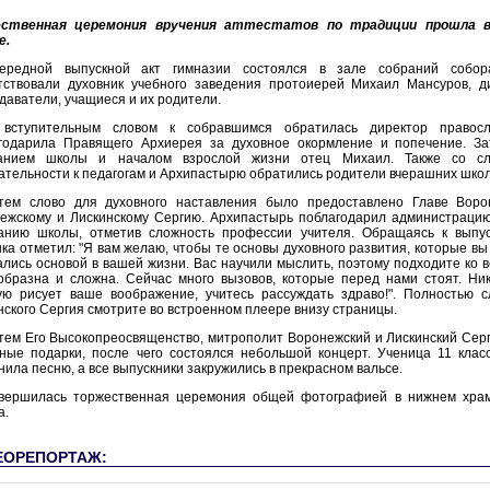
ественная церемония вручения аттестатов по традиции прошла в
е.
ередной выпускной акт гимназии состоялся в зале собраний собор
тствовали духовник учебного заведения протоиерей Михаил Мансуров, д
даватели, учащиеся и их родители.
вступительным словом к собравшимся обратилась директор правосл
годарила Правящего Архиерея за духовное окормление и попечение. З
чанием школы и началом взрослой жизни отец Михаил. Также со сло
ательности к педагогам и Архипастырю обратились родители вчерашних школ
тем слово для духовного наставления было предоставлено Главе Воро
ежскому и Лискинскому Сергию. Архипастырь поблагодарил администрацию 
анию школы, отметив сложность профессии учителя. Обращаясь к выпу
ка отметил: "Я вам желаю, чтобы те основы духовного развития, которые вы
ались основой в вашей жизни. Вас научили мыслить, поэтому подходите ко 
образна и сложна. Сейчас много вызовов, которые перед нами стоят. Ник
ую рисует ваше воображение, учитесь рассуждать здраво!". Полностью 
нского Сергия смотрите во встроенном плеере внизу страницы.
тем Его Высокопреосвященство, митрополит Воронежский и Лискинский Серг
ные подарки, после чего состоялся небольшой концерт. Ученица 11 клас
нила песню, а все выпускники закружились в прекрасном вальсе.
вершилась торжественная церемония общей фотографией в нижнем храм
а.
ЕОРЕПОРТАЖ: