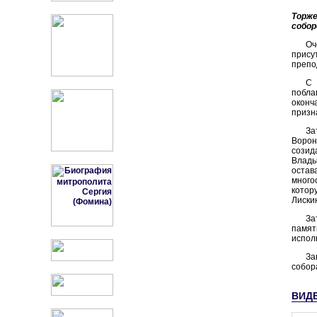
Торж
собор
Оч
прису
препо
С 
побла
окон
призн
За
Ворон
созид
Влады
остав
много
котор
Лиски
За
памят
испол
За
собор
ВИД