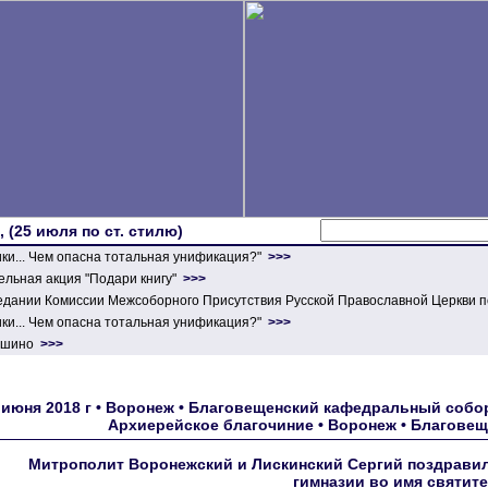
 (25 июля по ст. стилю)
ики... Чем опасна тотальная унификация?"
>>>
льная акция "Подари книгу"
>>>
едании Комиссии Межсоборного Присутствия Русской Православной Церкви п
ики... Чем опасна тотальная унификация?"
>>>
ершино
>>>
 июня 2018 г • Воронеж • Благовещенский кафедральный соб
Архиерейское благочиние • Воронеж • Благове
Митрополит Воронежский и Лискинский Сергий поздрави
гимназии во имя святит