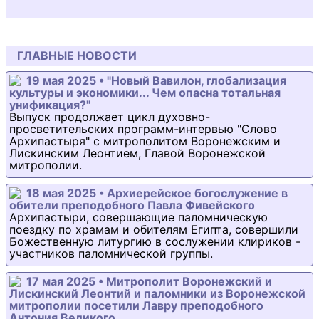
ГЛАВНЫЕ НОВОСТИ
19 мая 2025 • "Новый Вавилон, глобализация
культуры и экономики... Чем опасна тотальная
унификация?"
Выпуск продолжает цикл духовно-
просветительских программ-интервью "Слово
Архипастыря" с митрополитом Воронежским и
Лискинским Леонтием, Главой Воронежской
митрополии.
18 мая 2025 • Архиерейское богослужение в
обители преподобного Павла Фивейского
Архипастыри, совершающие паломническую
поездку по храмам и обителям Египта, совершили
Божественную литургию в сослужении клириков -
участников паломнической группы.
17 мая 2025 • Митрополит Воронежский и
Лискинский Леонтий и паломники из Воронежской
митрополии посетили Лавру преподобного
Антония Великого