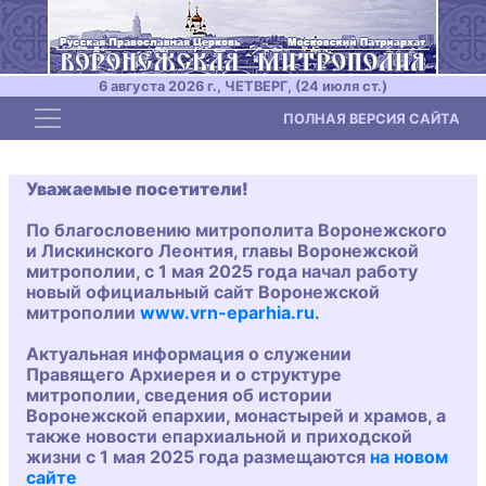
6 августа 2026 г., ЧЕТВЕРГ, (24 июля ст.)
Toggle navigation
ПОЛНАЯ ВЕРСИЯ САЙТА
Уважаемые посетители!
По благословению митрополита Воронежского
и Лискинского Леонтия, главы Воронежской
митрополии, с 1 мая 2025 года начал работу
новый официальный сайт Воронежской
митрополии
www.vrn-eparhia.ru
.
Актуальная информация о служении
Правящего Архиерея и о структуре
митрополии, сведения об истории
Воронежской епархии, монастырей и храмов, а
также новости епархиальной и приходской
жизни с 1 мая 2025 года размещаются
на новом
сайте