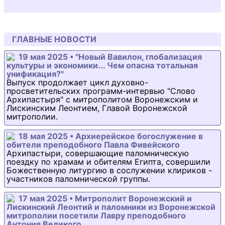
ГЛАВНЫЕ НОВОСТИ
19 мая 2025 • "Новый Вавилон, глобализация
культуры и экономики... Чем опасна тотальная
унификация?"
Выпуск продолжает цикл духовно-
просветительских программ-интервью "Слово
Архипастыря" с митрополитом Воронежским и
Лискинским Леонтием, Главой Воронежской
митрополии.
18 мая 2025 • Архиерейское богослужение в
обители преподобного Павла Фивейского
Архипастыри, совершающие паломническую
поездку по храмам и обителям Египта, совершили
Божественную литургию в сослужении клириков -
участников паломнической группы.
17 мая 2025 • Митрополит Воронежский и
Лискинский Леонтий и паломники из Воронежской
митрополии посетили Лавру преподобного
Антония Великого