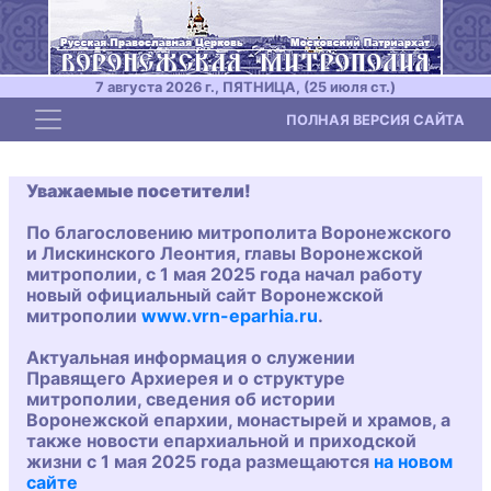
7 августа 2026 г., ПЯТНИЦА, (25 июля ст.)
Toggle navigation
ПОЛНАЯ ВЕРСИЯ САЙТА
Уважаемые посетители!
По благословению митрополита Воронежского
и Лискинского Леонтия, главы Воронежской
митрополии, с 1 мая 2025 года начал работу
новый официальный сайт Воронежской
митрополии
www.vrn-eparhia.ru
.
Актуальная информация о служении
Правящего Архиерея и о структуре
митрополии, сведения об истории
Воронежской епархии, монастырей и храмов, а
также новости епархиальной и приходской
жизни с 1 мая 2025 года размещаются
на новом
сайте