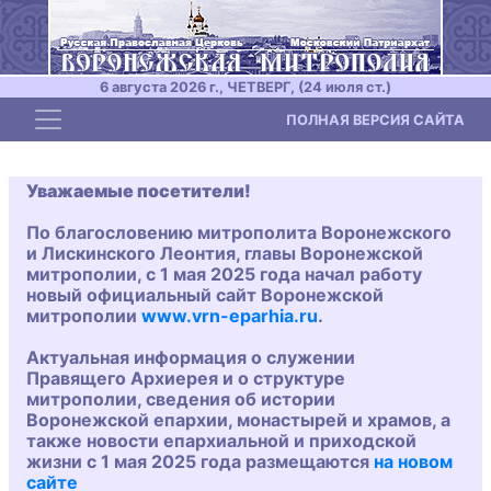
6 августа 2026 г., ЧЕТВЕРГ, (24 июля ст.)
Toggle navigation
ПОЛНАЯ ВЕРСИЯ САЙТА
Уважаемые посетители!
По благословению митрополита Воронежского
и Лискинского Леонтия, главы Воронежской
митрополии, с 1 мая 2025 года начал работу
новый официальный сайт Воронежской
митрополии
www.vrn-eparhia.ru
.
Актуальная информация о служении
Правящего Архиерея и о структуре
митрополии, сведения об истории
Воронежской епархии, монастырей и храмов, а
также новости епархиальной и приходской
жизни с 1 мая 2025 года размещаются
на новом
сайте