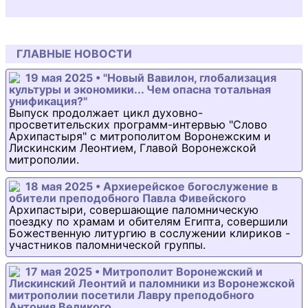
ГЛАВНЫЕ НОВОСТИ
19 мая 2025 • "Новый Вавилон, глобализация
культуры и экономики... Чем опасна тотальная
унификация?"
Выпуск продолжает цикл духовно-
просветительских программ-интервью "Слово
Архипастыря" с митрополитом Воронежским и
Лискинским Леонтием, Главой Воронежской
митрополии.
18 мая 2025 • Архиерейское богослужение в
обители преподобного Павла Фивейского
Архипастыри, совершающие паломническую
поездку по храмам и обителям Египта, совершили
Божественную литургию в сослужении клириков -
участников паломнической группы.
17 мая 2025 • Митрополит Воронежский и
Лискинский Леонтий и паломники из Воронежской
митрополии посетили Лавру преподобного
Антония Великого